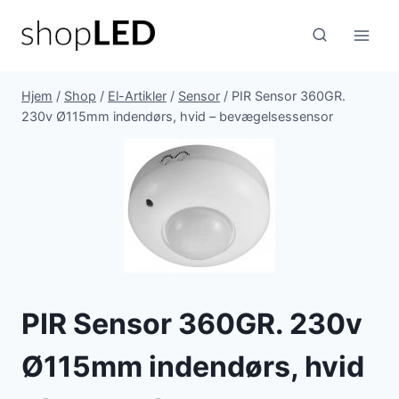
Fortsæt
til
indhold
Hjem
/
Shop
/
El-Artikler
/
Sensor
/
PIR Sensor 360GR.
230v Ø115mm indendørs, hvid – bevægelsessensor
PIR Sensor 360GR. 230v
Ø115mm indendørs, hvid