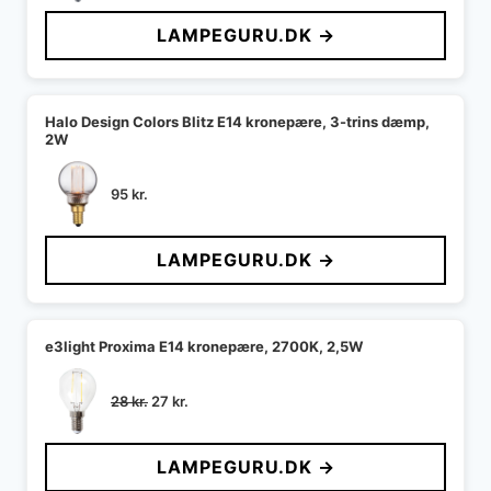
LAMPEGURU.DK →
Halo Design Colors Blitz E14 kronepære, 3-trins dæmp,
2W
95
kr.
LAMPEGURU.DK →
e3light Proxima E14 kronepære, 2700K, 2,5W
Den
Den
28
kr.
27
kr.
oprindelige
aktuelle
pris
pris
LAMPEGURU.DK →
var:
er:
28 kr..
27 kr..