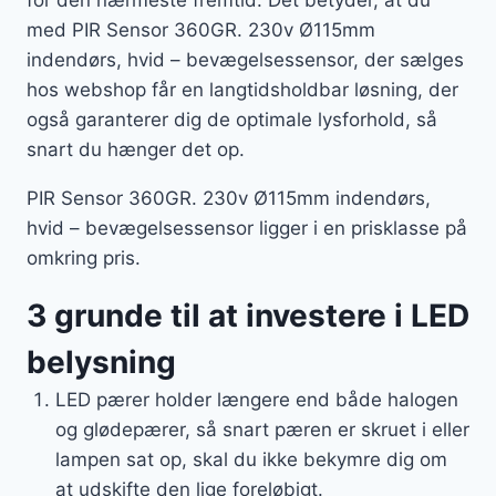
for den nærmeste fremtid. Det betyder, at du
med PIR Sensor 360GR. 230v Ø115mm
indendørs, hvid – bevægelsessensor, der sælges
hos webshop får en langtidsholdbar løsning, der
også garanterer dig de optimale lysforhold, så
snart du hænger det op.
PIR Sensor 360GR. 230v Ø115mm indendørs,
hvid – bevægelsessensor ligger i en prisklasse på
omkring pris.
3 grunde til at investere i LED
belysning
LED pærer holder længere end både halogen
og glødepærer, så snart pæren er skruet i eller
lampen sat op, skal du ikke bekymre dig om
at udskifte den lige foreløbigt.