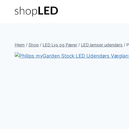
Fortsæt
til
indhold
Hjem
/
Shop
/
LED Lys og Pærer
/
LED lamper udendørs
/
P