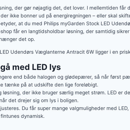
ning, der gør nøjagtig det, det lover. I mellemtiden får
 der ikke bonner ud på energiregningen – eller skal skif
betyder, at du med Philips myGarden Stock LED Udendø
hop får en langtidsholdbar løsning, der samtidig sikre
 hænger det op.
LED Udendørs Væglanterne Antracit 6W ligger i en prisk
t gå med LED lys
gere end både halogen og glødepærer, så når først pære
e tænke på at udskifte den lige foreløbigt.
g løsning, der ikke bruger særlig meget strøm. LED er de
når det drejer sig om lys i boligen.
 justeres. Du får super mange valgmuligheder med LED, de
 fintunes dynamisk.