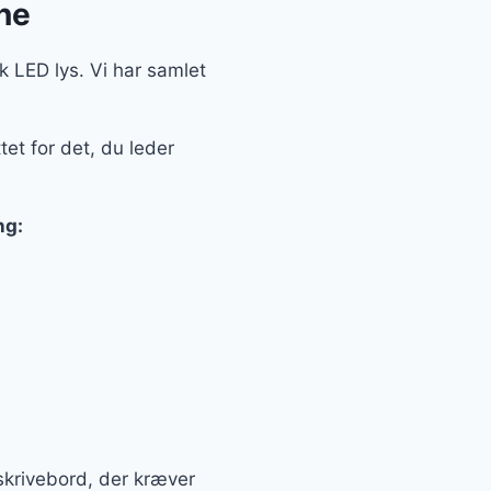
ine
sk LED lys. Vi har samlet
tet for det, du leder
ng:
t skrivebord, der kræver