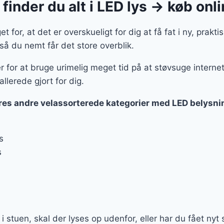
finder du alt i LED lys → køb onl
 for, at det er overskueligt for dig at få fat i ny, prakti
 så du nemt får det store overblik.
r for at bruge urimelig meget tid på at støvsuge internet
allerede gjort for dig.
ores andre velassorterede kategorier med LED belysni
s
s
e i stuen, skal der lyses op udenfor, eller har du fået ny