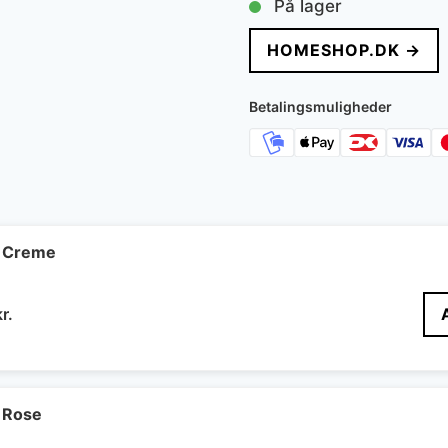
På lager
HOMESHOP.DK →
Betalingsmuligheder
 Creme
Den
kr.
delige
aktuelle
pris
er:
r..
430 kr..
 Rose