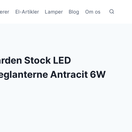
ærer
El-Artikler
Lamper
Blog
Om os
arden Stock LED
glanterne Antracit 6W