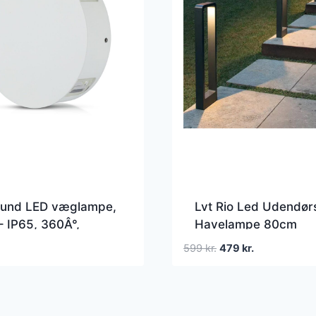
und LED væglampe,
Lvt Rio Led Udendør
– IP65, 360Â°,
Havelampe 80cm
K, aluminium,
Den
Den
599
kr.
479
kr.
ørs/indendørs, inkl.
oprindelige
aktuelle
lde
pris
pris
var:
er:
599 kr..
479 kr..