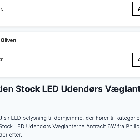
Den
r.
delige
aktuelle
pris
er:
r..
399 kr..
OIiven
Den
kr.
delige
aktuelle
pris
er:
den Stock LED Udendørs Væglant
r..
405 kr..
ktisk LED belysning til derhjemme, der hører til katego
Stock LED Udendørs Væglanterne Antracit 6W fra Philips
der efter.