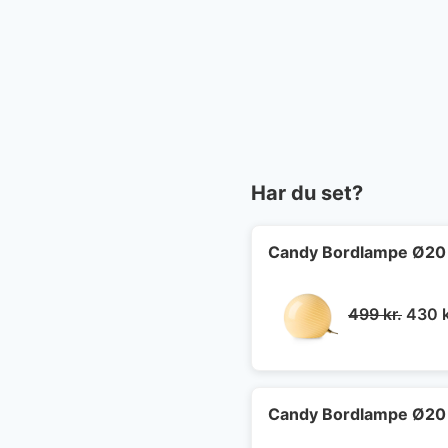
Har du set?
Candy Bordlampe Ø20
Den
499
kr.
430
oprin
pris
var:
499 k
Candy Bordlampe Ø20