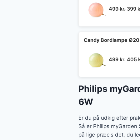
Den
499
kr.
399
k
oprin
pris
var:
499 k
Candy Bordlampe Ø20 
Den
499
kr.
405
oprin
pris
var:
Philips myGar
499 k
6W
Er du på udkig efter pra
Så er Philips myGarden 
på lige præcis det, du le