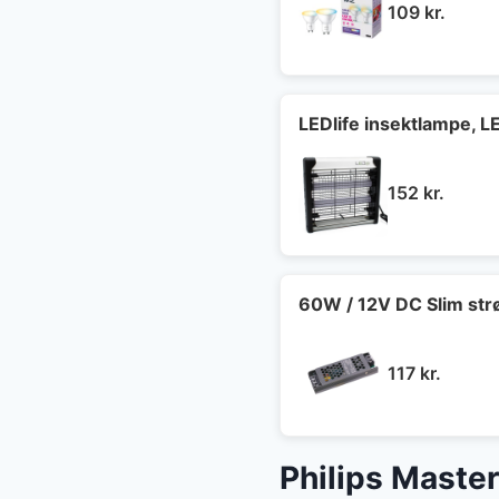
109
kr.
LEDlife insektlampe, 
152
kr.
60W / 12V DC Slim strø
117
kr.
Philips Mast