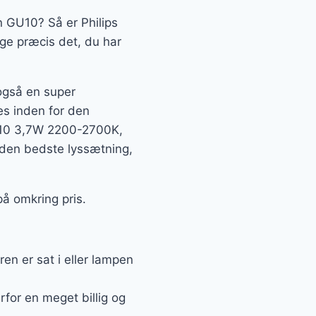
n GU10? Så er Philips
ge præcis det, du har
 også en super
tes inden for den
U10 3,7W 2200-2700K,
 den bedste lyssætning,
å omkring pris.
n er sat i eller lampen
rfor en meget billig og