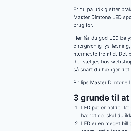
Er du på udkig efter pra
Master Dimtone LED spot
brug for.
Her får du god LED belys
energivenlig lys-løsning,
nærmeste fremtid. Det 
der sælges hos webshop 
så snart du hænger det 
Philips Master Dimtone 
3 grunde til a
LED pærer holder læn
hængt op, skal du ikk
LED er en meget billi