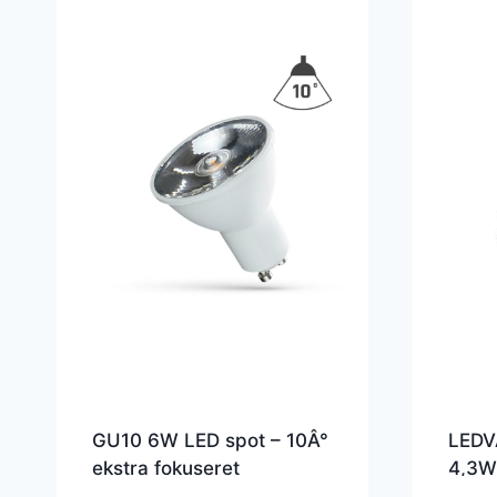
GU10 6W LED spot – 10Â°
LEDV
ekstra fokuseret
4,3W
GU10