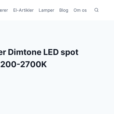
ærer
El-Artikler
Lamper
Blog
Om os
er Dimtone LED spot
2200-2700K