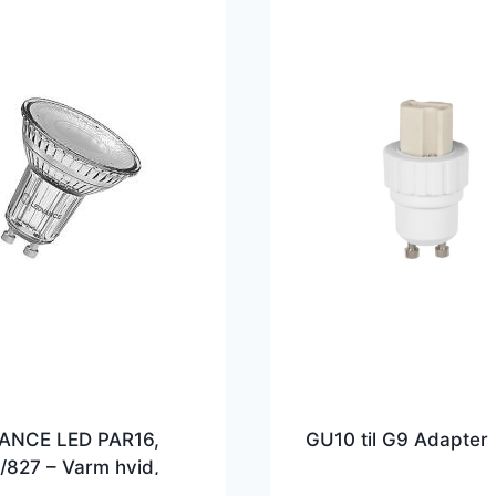
ANCE LED PAR16,
GU10 til G9 Adapter
/827 – Varm hvid,
 (350 lumen) 36Â°,