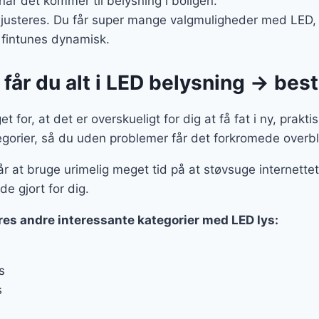
 når det kommer til belysning i boligen.
 justeres. Du får super mange valgmuligheder med LED, de
 fintunes dynamisk.
får du alt i LED belysning → besti
 for, at det er overskueligt for dig at få fat i ny, prakti
gorier, så du uden problemer får det forkromede overbl
r at bruge urimelig meget tid på at støvsuge internettet 
de gjort for dig.
res andre interessante kategorier med LED lys:
s
s