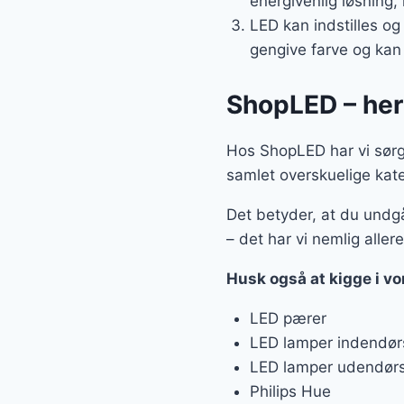
energivenlig løsning,
LED kan indstilles og
gengive farve og kan
ShopLED – her 
Hos ShopLED har vi sørget
samlet overskuelige kate
Det betyder, at du undgå
– det har vi nemlig allere
Husk også at kigge i vo
LED pærer
LED lamper indendør
LED lamper udendør
Philips Hue