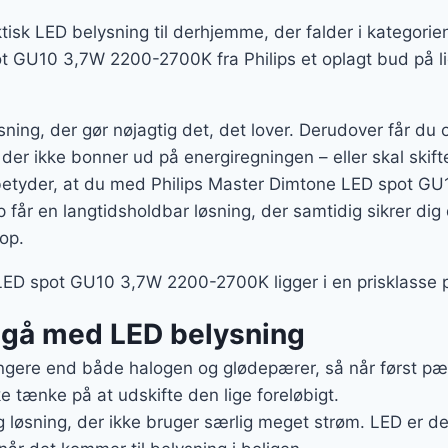
ktisk LED belysning til derhjemme, der falder i kategorie
 GU10 3,7W 2200-2700K fra Philips et oplagt bud på li
ning, der gør nøjagtig det, det lover. Derudover får du
 der ikke bonner ud på energiregningen – eller skal skif
betyder, at du med Philips Master Dimtone LED spot G
får en langtidsholdbar løsning, der samtidig sikrer dig
op.
LED spot GU10 3,7W 2200-2700K ligger i en prisklasse p
t gå med LED belysning
gere end både halogen og glødepærer, så når først pære
e tænke på at udskifte den lige foreløbigt.
g løsning, der ikke bruger særlig meget strøm. LED er de