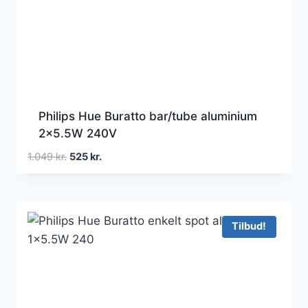
Philips Hue Buratto bar/tube aluminium
2×5.5W 240V
Den
Den
1.049
kr.
525
kr.
oprindelige
aktuelle
pris
pris
var:
er:
1.049 kr..
525 kr..
Tilbud!