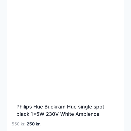
Philips Hue Buckram Hue single spot
black 1x5W 230V White Ambience
Den
Den
550
kr.
250
kr.
oprindelige
aktuelle