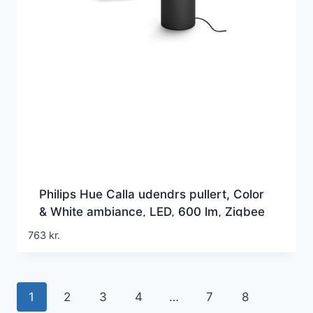
Philips Hue Calla udendrs pullert, Color
& White ambiance, LED, 600 lm, Zigbee
+ Bluetooth, sort (1 stk)
763
kr.
1
2
3
4
…
7
8