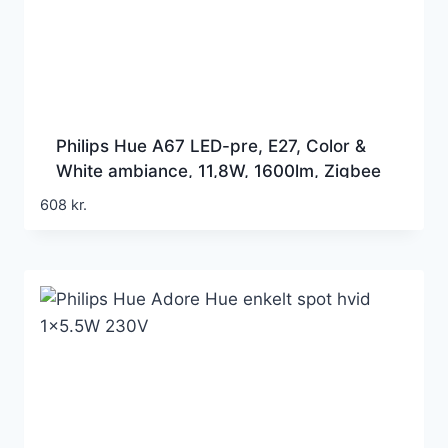
Philips Hue A67 LED-pre, E27, Color &
White ambiance, 11,8W, 1600lm, Zigbee
+ Bluetooth (1 stk/pak)
608
kr.