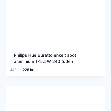
Philips Hue Buratto enkelt spot
aluminium 1×5.5W 240 (uden
fjernbetjening)
Den
Den
449
kr.
225
kr.
oprindelige
aktuelle
pris
pris
var:
er:
449 kr..
225 kr..