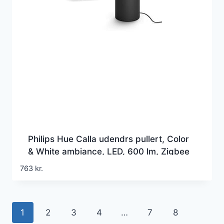
Philips Hue Calla udendrs pullert, Color
& White ambiance, LED, 600 lm, Zigbee
+ Bluetooth, sort (1 stk)
763
kr.
1
2
3
4
…
7
8