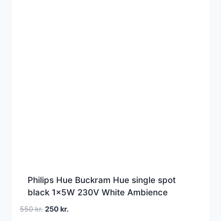
Philips Hue Buckram Hue single spot
black 1x5W 230V White Ambience
Den
Den
550
kr.
250
kr.
oprindelige
aktuelle