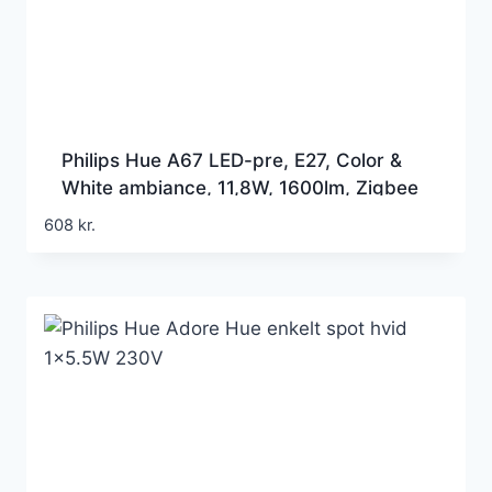
Philips Hue A67 LED-pre, E27, Color &
White ambiance, 11,8W, 1600lm, Zigbee
+ Bluetooth (1 stk/pak)
608
kr.