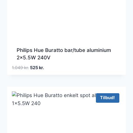
Philips Hue Buratto bar/tube aluminium
2×5.5W 240V
Den
Den
1.049
kr.
525
kr.
oprindelige
aktuelle
pris
pris
var:
er:
1.049 kr..
525 kr..
Tilbud!