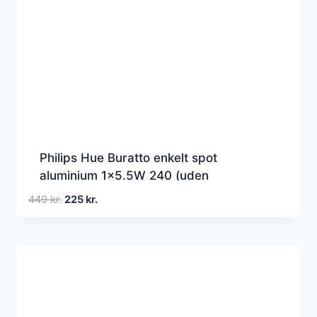
Philips Hue Buratto enkelt spot
aluminium 1×5.5W 240 (uden
fjernbetjening)
Den
Den
449
kr.
225
kr.
oprindelige
aktuelle
pris
pris
var:
er:
449 kr..
225 kr..