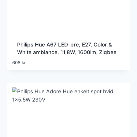
Philips Hue A67 LED-pre, E27, Color &
White ambiance, 11,8W, 1600lm, Zigbee
+ Bluetooth (1 stk/pak)
608
kr.