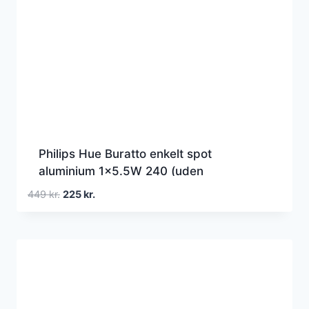
Philips Hue Buratto enkelt spot
aluminium 1×5.5W 240 (uden
fjernbetjening)
Den
Den
449
kr.
225
kr.
oprindelige
aktuelle
pris
pris
var:
er:
449 kr..
225 kr..