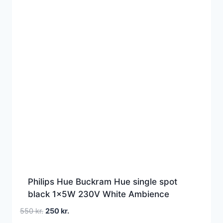
Philips Hue Buckram Hue single spot
black 1x5W 230V White Ambience
Den
Den
550
kr.
250
kr.
oprindelige
aktuelle