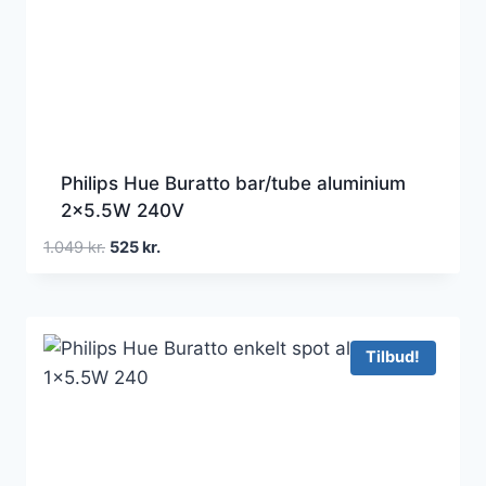
Philips Hue Buratto bar/tube aluminium
2×5.5W 240V
Den
Den
1.049
kr.
525
kr.
oprindelige
aktuelle
pris
pris
var:
er:
1.049 kr..
525 kr..
Tilbud!