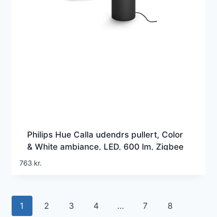
Philips Hue Calla udendrs pullert, Color
& White ambiance, LED, 600 lm, Zigbee
+ Bluetooth, sort (1 stk)
763
kr.
1
2
3
4
…
7
8