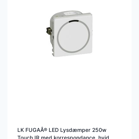
LK FUGAÂ® LED Lysdæmper 250w
Touch IR med korrespondance, hvid