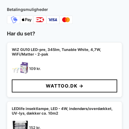
Betalingsmuligheder
Har du set?
WiZ GU10 LED-pre, 345lm, Tunable White, 4,7W,
WiFi/Matter - 2-pak
109
kr.
WATTOO.DK →
LEDlife insektlampe, LED - 4W, indendørs/overdækket,
UV-lys, dækker ca. 10m2
152
kr.