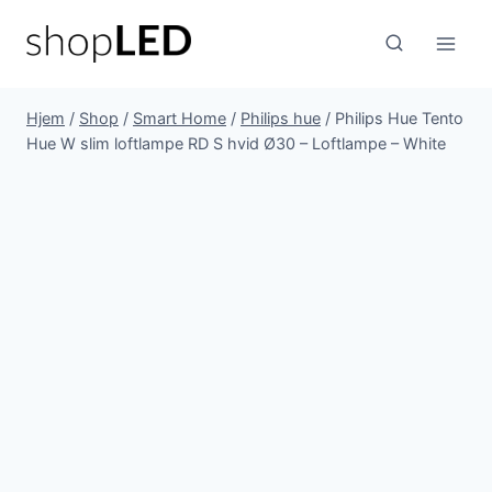
Fortsæt
til
indhold
Hjem
/
Shop
/
Smart Home
/
Philips hue
/
Philips Hue Tento
Hue W slim loftlampe RD S hvid Ø30 – Loftlampe – White