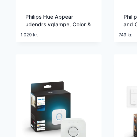
Philips Hue Appear
Phili
udendrs vglampe, Color &
and 
White ambiance, sort,
Enkel
1.029
kr.
749
kr.
Zigbee
Bluet