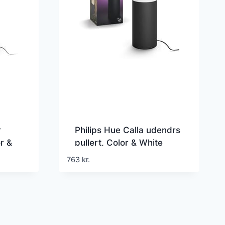
r
Philips Hue Calla udendrs
r &
pullert, Color & White
 lm,
ambiance, LED, 600 lm,
763
kr.
sort
Zigbee + Bluetooth, sort
(1 stk)