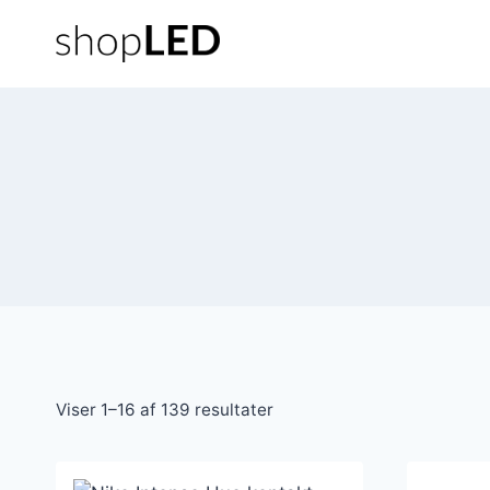
Fortsæt
til
indhold
Viser 1–16 af 139 resultater