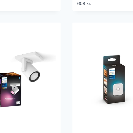
, Zigbee + Bluetooth
ambiance, 11,8W, 16
608
kr.
ak (2025)
Zigbee + Bluetooth (
stk/pak)