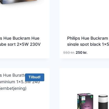
ips Hue Buckram Hue
Philips Hue Buckram
tube sort 2x5W 230V
single spot black 1
t – White ambiance
230V White Ambien
Den
Den
550
kr.
250
kr.
oprindelige
aktuelle
pris
pris
var:
er:
550 kr..
250 kr..
Tilbud!