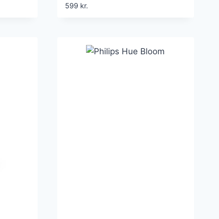
00lm,
230V
599
kr.
1