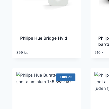
Philips Hue Bridge Hvid
Phil
bar/
– Spo
399
kr.
910
kr.
Tilbud!