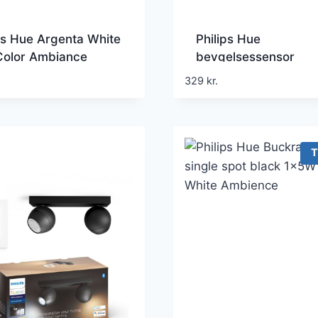
ps Hue Argenta White
Philips Hue
Color Ambiance
bevgelsessensor
t Spot Hvid 4,2W
329
kr.
ooth
T