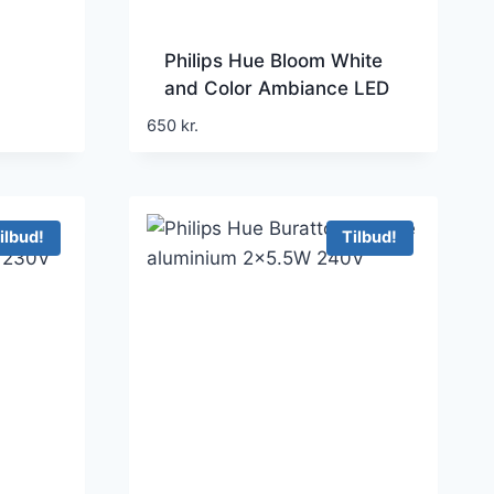
Philips Hue Bloom White
and Color Ambiance LED
Bordlampe Hvid
650
kr.
ilbud!
Tilbud!