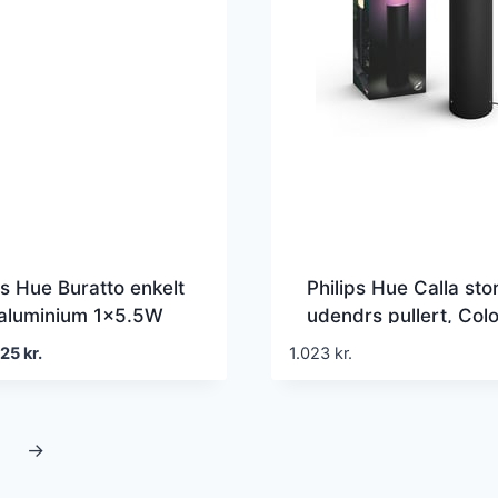
ps Hue Buratto enkelt
Philips Hue Calla sto
 aluminium 1×5.5W
udendrs pullert, Colo
uden fjernbetjening)
White ambiance, 600
en
Den
225
kr.
1.023
kr.
Zigbee + Bluetooth, 
prindelige
aktuelle
(1 stk)
ris
pris
ar:
er:
→
49 kr..
225 kr..