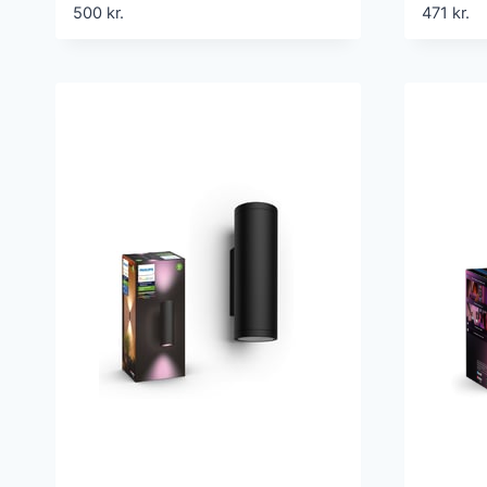
– Hvid
810lm
500
kr.
471
kr.
– 2 p