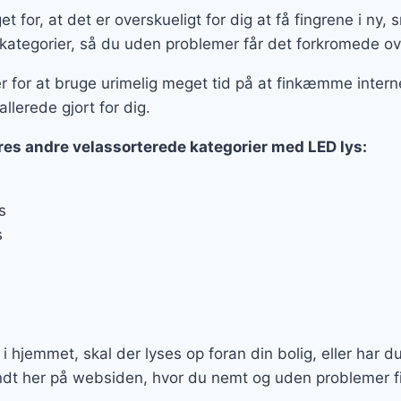
 for, at det er overskueligt for dig at få fingrene i ny,
kategorier, så du uden problemer får det forkromede ov
er for at bruge urimelig meget tid på at finkæmme interne
allerede gjort for dig.
res andre velassorterede kategorier med LED lys:
s
s
e i hjemmet, skal der lyses op foran din bolig, eller har d
ndt her på websiden, hvor du nemt og uden problemer fin