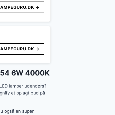
LAMPEGURU.DK →
LAMPEGURU.DK →
 IP54 6W 4000K
en LED lamper udendørs?
gnify et oplagt bud på
 du også en super