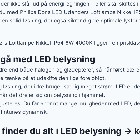
, der ikke slår ud på energiregningen – eller skal skifte
t du med Philips Doris LED Udendørs Loftlampe Nikkel 
n solid løsning, der også sikrer dig de optimale lysfo
rs Loftlampe Nikkel IP54 6W 4000K ligger i en prisklas
t gå med LED belysning
re end både halogen og glødepærer, så når først pæren 
e tænke på at udskifte den lige foreløbigt.
g løsning, der ikke bruger særlig meget strøm. LED er de
 når det drejer sig om belysning i hjemmet.
 justeres. Du får enormt mange muligheder med LED, der
 fintunes dynamisk.
finder du alt i LED belysning → k