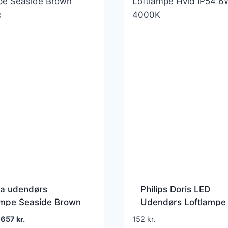
ra udendørs
Philips Doris LED
ampe Seaside Brown
Udendørs Loftlampe
lic – Nordlux –
IP54 6W 4000K
Den
Den
657
kr.
152
kr.
sse – Design –