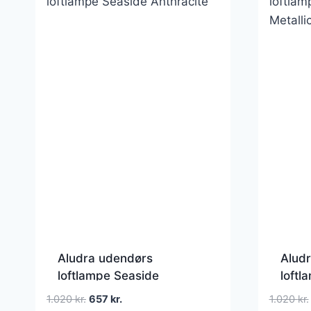
Aludra udendørs
Alud
loftlampe Seaside
loftl
Anthracite – Nordlux –
Metal
Den
Den
1.020
kr.
657
kr.
1.020
kr.
Terrasse – Design –
Terra