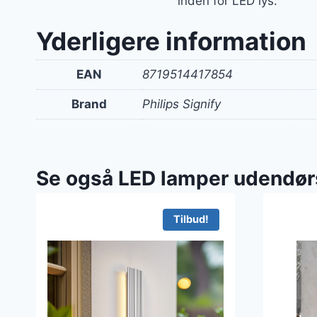
inden for LED lys.
Yderligere information
EAN
8719514417854
Brand
Philips Signify
Se også LED lamper udendør
Tilbud!