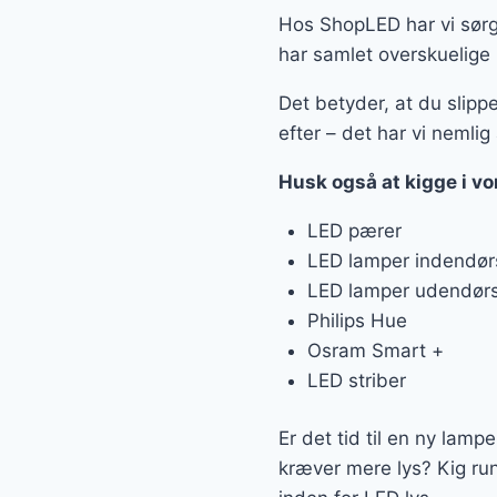
Hos ShopLED har vi sørget
har samlet overskuelige 
Det betyder, at du slipp
efter – det har vi nemlig 
Husk også at kigge i vo
LED pærer
LED lamper indendør
LED lamper udendør
Philips Hue
Osram Smart +
LED striber
Er det tid til en ny lamp
kræver mere lys? Kig ru