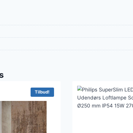
s
Tilbud!