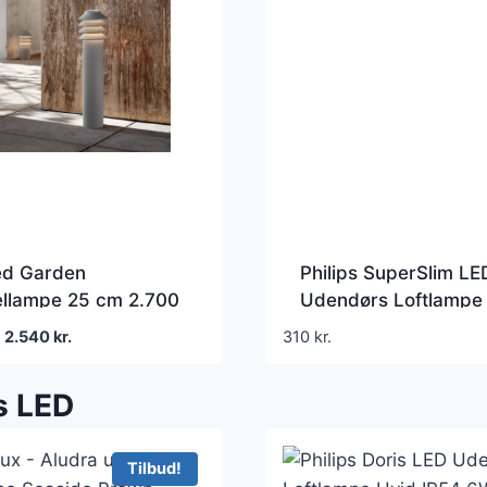
ed Garden
Philips SuperSlim LE
ellampe 25 cm 2.700
Udendørs Loftlampe 
minium – Louis
Ø250 mm IP54 15W
Den
Den
2.540
kr.
310
kr.
en – Terrasse
2700K
oprindelige
aktuelle
pris
pris
s LED
var:
er:
3.095 kr..
2.540 kr..
Tilbud!