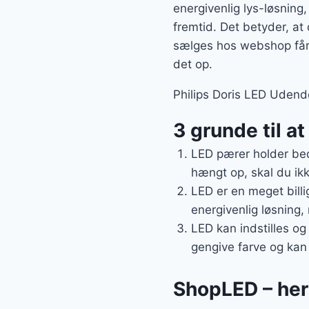
energivenlig lys-løsning
fremtid. Det betyder, a
sælges hos webshop får e
det op.
Philips Doris LED Udendø
3 grunde til a
LED pærer holder bed
hængt op, skal du ikk
LED er en meget billi
energivenlig løsning,
LED kan indstilles og
gengive farve og kan
ShopLED – her 