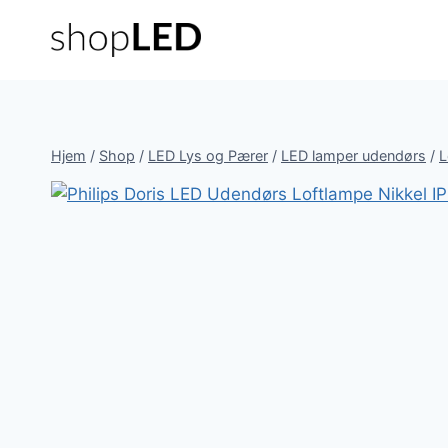
Fortsæt
til
indhold
Hjem
/
Shop
/
LED Lys og Pærer
/
LED lamper udendørs
/
L