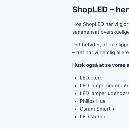
ShopLED – her f
Hos ShopLED har vi gjort 
sammensat overskuelige k
Det betyder, at du slipp
– det har vi nemlig aller
Husk også at se vores 
LED pærer
LED lamper indendør
LED lamper udendør
Philips Hue
Osram Smart +
LED striber