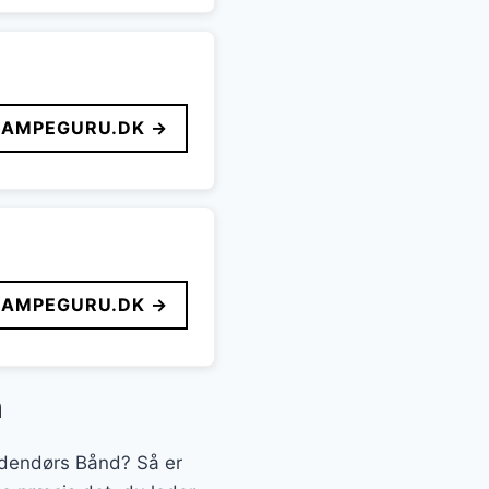
LAMPEGURU.DK →
LAMPEGURU.DK →
m
 Udendørs Bånd? Så er