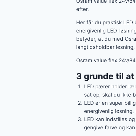
Osram value flex 24v/84
efter.
Her får du praktisk LED 
energivenlig LED-løsning,
betyder, at du med Osr
langtidsholdbar løsning,
Osram value flex 24v/840
3 grunde til a
LED pærer holder læn
sat op, skal du ikke 
LED er en super billig
energivenlig løsning, 
LED kan indstilles og
gengive farve og kan