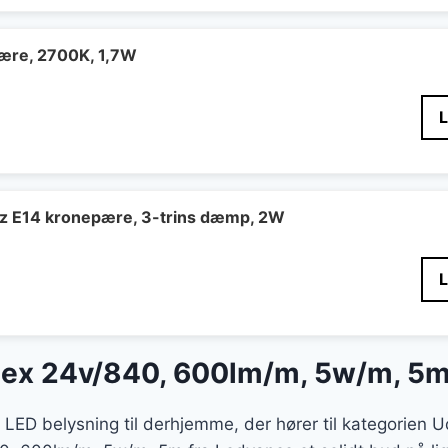
pære, 2700K, 1,7W
itz E14 kronepære, 3-trins dæmp, 2W
lex 24v/840, 600lm/m, 5w/m, 5
t LED belysning til derhjemme, der hører til kategorien