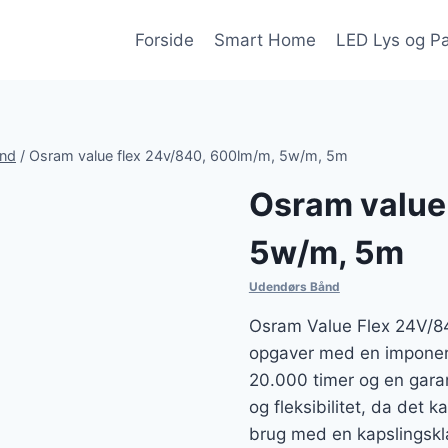
Forside
Smart Home
LED Lys og P
nd
/
Osram value flex 24v/840, 600lm/m, 5w/m, 5m
Osram value
5w/m, 5m
Udendørs Bånd
Osram Value Flex 24V/840
opgaver med en imponer
20.000 timer og en garan
og fleksibilitet, da det k
brug med en kapslingskl