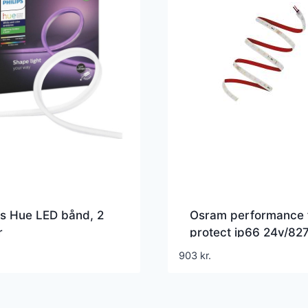
ps Hue LED bånd, 2
Osram performance 
r
protect ip66 24v/827
1500lm/m, 11,6w/m,
903
kr.