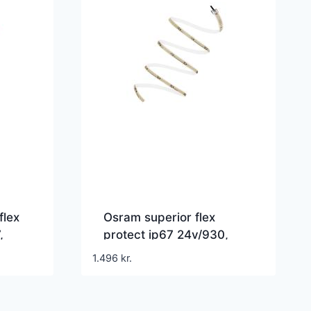
flex
Osram superior flex
,
protect ip67 24v/930,
 5m
1200lm/m, 11,6w/m, 5m
1.496
kr.