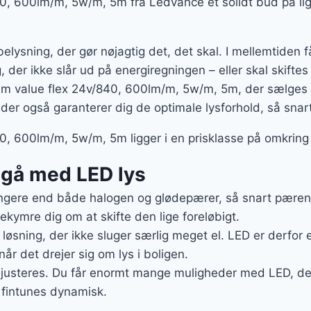
0, 600lm/m, 5w/m, 5m fra Ledvance et solidt bud på lig
belysning, der gør nøjagtig det, det skal. I mellemtiden
 der ikke slår ud på energiregningen – eller skal skiftes 
am value flex 24v/840, 600lm/m, 5w/m, 5m, der sælges
 der også garanterer dig de optimale lysforhold, så sna
, 600lm/m, 5w/m, 5m ligger i en prisklasse på omkring 
t gå med LED lys
gere end både halogen og glødepærer, så snart pæren e
bekymre dig om at skifte den lige foreløbigt.
 løsning, der ikke sluger særlig meget el. LED er derfor 
når det drejer sig om lys i boligen.
 justeres. Du får enormt mange muligheder med LED, der
 fintunes dynamisk.