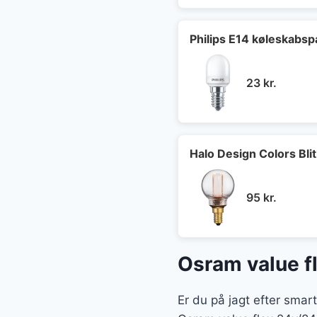
Philips E14 køleskabs
23
kr.
Halo Design Colors Bl
95
kr.
Osram value f
Er du på jagt efter smar