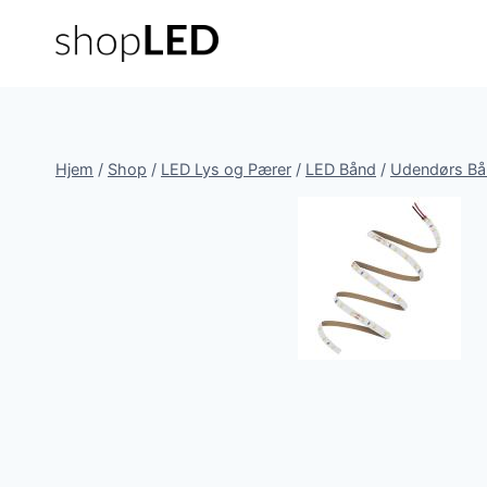
Fortsæt
til
indhold
Hjem
/
Shop
/
LED Lys og Pærer
/
LED Bånd
/
Udendørs Bå