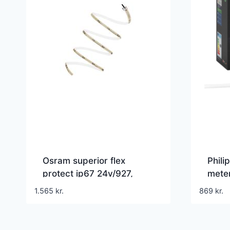
Osram superior flex
Phili
protect ip67 24v/927,
mete
500lm/m, 5,6w/m, 5m
1.565
kr.
869
kr.