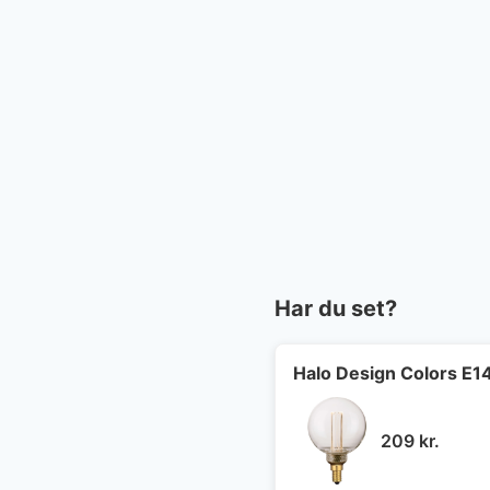
Har du set?
Halo Design Colors E1
209
kr.