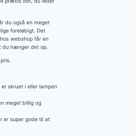
e præcis det, du leder
 får du også en meget
lige foreløbigt. Det
 hos webshop får en
rt du hænger det op.
pris.
r skruet i eller lampen
en meget billig og
 er super gode til at