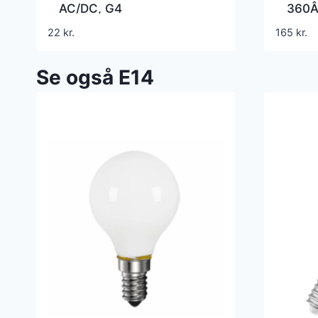
AC/DC, G4
360Â°
22
kr.
165
kr.
Se også E14