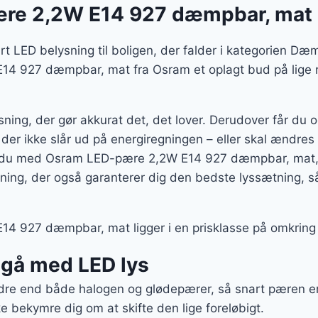
re 2,2W E14 927 dæmpbar, mat
rt LED belysning til boligen, der falder i kategorien 
4 927 dæmpbar, mat fra Osram et oplagt bud på lige nø
ning, der gør akkurat det, det lover. Derudover får du 
, der ikke slår ud på energiregningen – eller skal ændr
at du med Osram LED-pære 2,2W E14 927 dæmpbar, mat,
sning, der også garanterer dig den bedste lyssætning, 
 927 dæmpbar, mat ligger i en prisklasse på omkring 
t gå med LED lys
re end både halogen og glødepærer, så snart pæren er 
e bekymre dig om at skifte den lige foreløbigt.