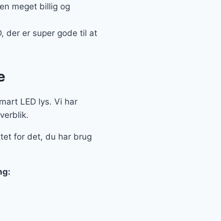
 en meget billig og
 der er super gode til at
e
smart LED lys. Vi har
erblik.
tet for det, du har brug
ng: