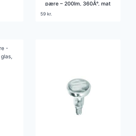
pære – 200lm, 360Â°, mat
0K,
glas, 2700K
59
kr.