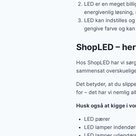
LED er en meget billi
energivenlig løsning, 
LED kan indstilles og
gengive farve og kan
ShopLED – her f
Hos ShopLED har vi sørget
sammensat overskuelige 
Det betyder, at du slippe
for – det har vi nemlig al
Husk også at kigge i v
LED pærer
LED lamper indendør
LED lamper udendør