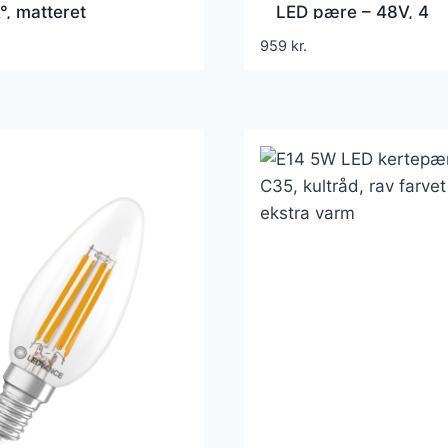
, matteret
LED pære – 48V, 4
grader, 1640lm, 270
959
kr.
inkl. ekstern driver