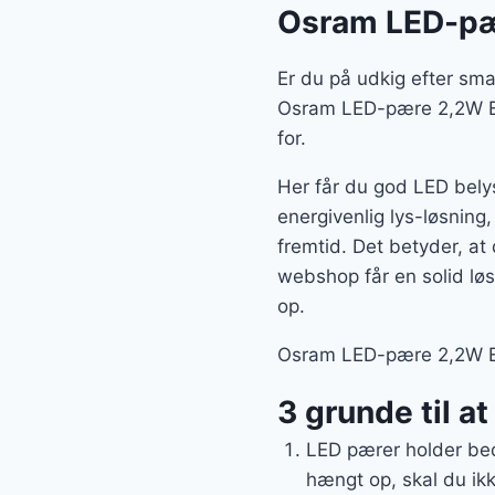
Osram LED-pæ
Er du på udkig efter sma
Osram LED-pære 2,2W E1
for.
Her får du god LED belys
energivenlig lys-løsning
fremtid. Det betyder, 
webshop får en solid lø
op.
Osram LED-pære 2,2W E14
3 grunde til a
LED pærer holder bed
hængt op, skal du ikk