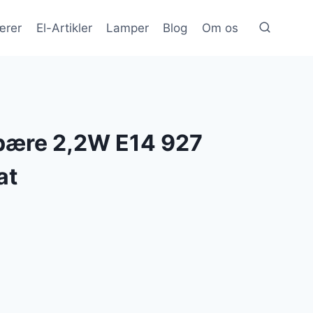
ærer
El-Artikler
Lamper
Blog
Om os
pære 2,2W E14 927
at