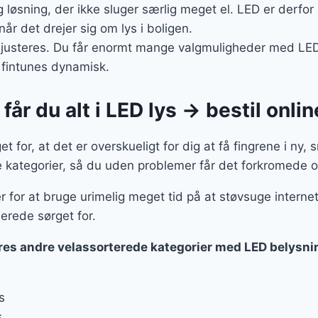
g løsning, der ikke sluger særlig meget el. LED er derfor
når det drejer sig om lys i boligen.
 justeres. Du får enormt mange valgmuligheder med LED,
 fintunes dynamisk.
år du alt i LED lys → bestil onlin
 for, at det er overskueligt for dig at få fingrene i ny, 
kategorier, så du uden problemer får det forkromede ov
r for at bruge urimelig meget tid på at støvsuge internet
lerede sørget for.
ores andre velassorterede kategorier med LED belysni
s
s