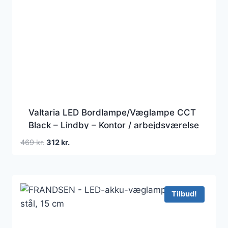
Valtaria LED Bordlampe/Væglampe CCT
Black – Lindby – Kontor / arbejdsværelse
– Moderne – Plastik – Med én lyskilde
Den
Den
469
kr.
312
kr.
oprindelige
aktuelle
pris
pris
var:
er:
469 kr..
312 kr..
Tilbud!