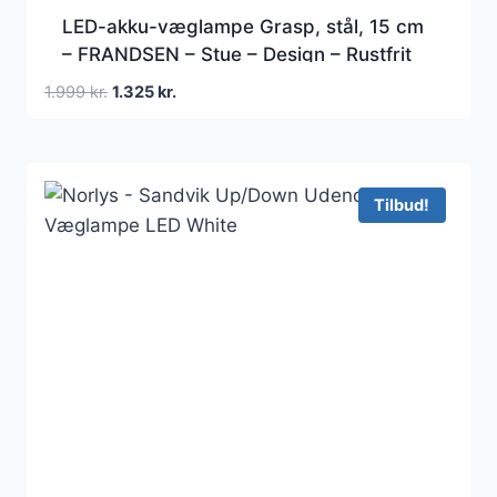
LED-akku-væglampe Grasp, stål, 15 cm
– FRANDSEN – Stue – Design – Rustfrit
stål – Med én lyskilde
Den
Den
1.999
kr.
1.325
kr.
oprindelige
aktuelle
pris
pris
var:
er:
1.999 kr..
1.325 kr..
Tilbud!