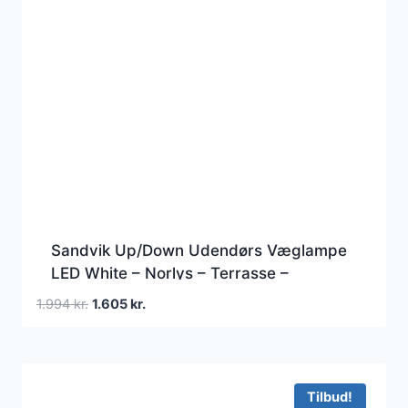
Sandvik Up/Down Udendørs Væglampe
LED White – Norlys – Terrasse –
Aluminium
Den
Den
1.994
kr.
1.605
kr.
oprindelige
aktuelle
pris
pris
var:
er:
1.994 kr..
1.605 kr..
Tilbud!