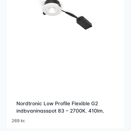
Nordtronic Low Profile Flexible G2
indbygningsspot 83 – 2700K, 410lm,
inkl. driver, Hvid (mat) / Inden- og
269
kr.
udendrs