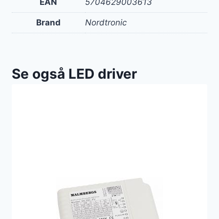
EAN
5704629003613
Brand
Nordtronic
Se også LED driver