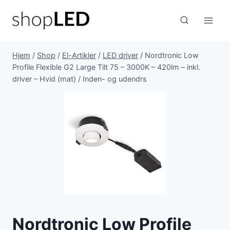
Fortsæt
til
indhold
Hjem
/
Shop
/
El-Artikler
/
LED driver
/
Nordtronic Low
Profile Flexible G2 Large Tilt 75 – 3000K – 420lm – inkl.
driver – Hvid (mat) / Inden- og udendrs
Nordtronic Low Profile