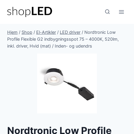
Fortsæt
til
indhold
Hjem
/
Shop
/
El-Artikler
/
LED driver
/
Nordtronic Low
Profile Flexible G2 indbygningsspot 75 – 4000K, 520lm,
inkl. driver, Hvid (mat) / Inden- og udendrs
Nordtronic Low Profile