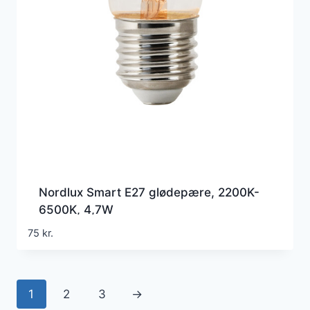
Nordlux Smart E27 glødepære, 2200K-
6500K, 4,7W
75
kr.
1
2
3
→