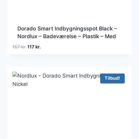
Dorado Smart Indbygningsspot Black –
Nordlux – Badeværelse – Plastik – Med
én lyskilde
Den
Den
157
kr.
117
kr.
oprindelige
aktuelle
pris
pris
var:
er:
157 kr..
117 kr..
Tilbud!