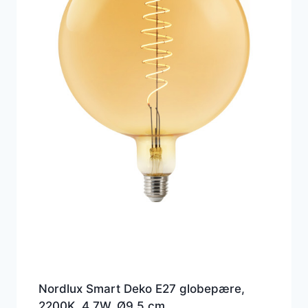
Nordlux Smart Deko E27 globepære,
2200K, 4,7W, Ø9,5 cm