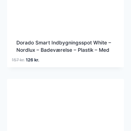
Dorado Smart Indbygningsspot White –
Nordlux – Badeværelse – Plastik – Med
én lyskilde
Den
Den
157
kr.
126
kr.
oprindelige
aktuelle
pris
pris
var:
er:
157 kr..
126 kr..