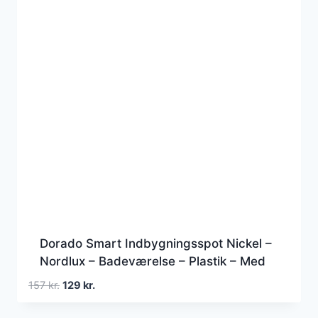
Dorado Smart Indbygningsspot Nickel –
Nordlux – Badeværelse – Plastik – Med
én lyskilde
Den
Den
157
kr.
129
kr.
oprindelige
aktuelle
pris
pris