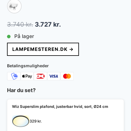
Den
Den
3.740
kr.
3.727
kr.
oprindelige
aktuelle
På lager
pris
pris
LAMPEMESTEREN.DK →
var:
er:
3.740 kr..
3.727 kr..
Betalingsmuligheder
Har du set?
Wiz Superslim plafond, justerbar hvid, sort, Ø24 cm
329
kr.