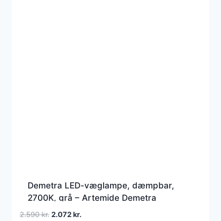
Demetra LED-væglampe, dæmpbar,
2700K, grå – Artemide Demetra
Spotlight – Stue – Design – Metal – Rund
Den
Den
2.590
kr.
2.072
kr.