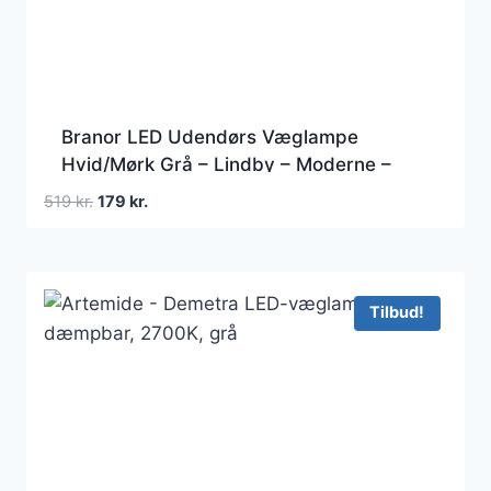
Branor LED Udendørs Væglampe
Hvid/Mørk Grå – Lindby – Moderne –
Aluminium – Med flere lyskilder
Den
Den
519
kr.
179
kr.
oprindelige
aktuelle
pris
pris
var:
er:
519 kr..
179 kr..
Tilbud!