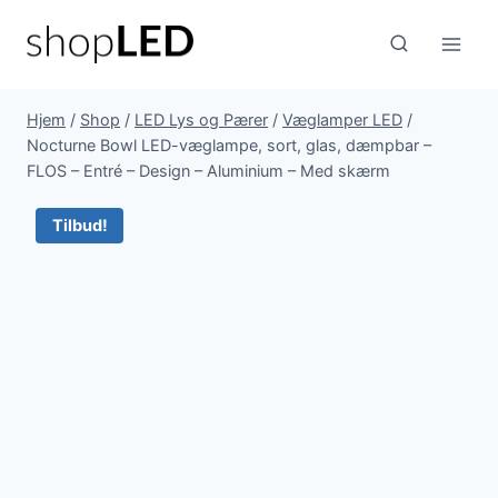
Fortsæt
til
indhold
Hjem
/
Shop
/
LED Lys og Pærer
/
Væglamper LED
/
Nocturne Bowl LED-væglampe, sort, glas, dæmpbar –
FLOS – Entré – Design – Aluminium – Med skærm
Tilbud!