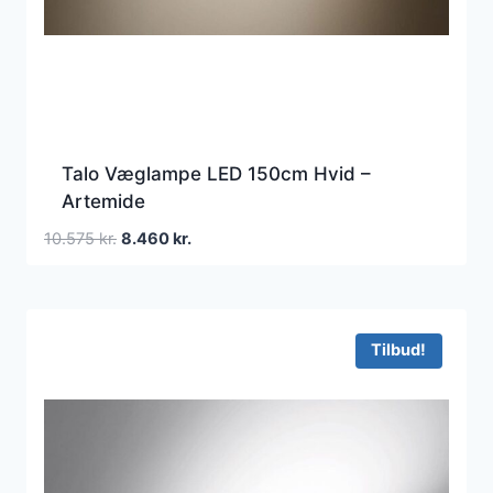
Talo Væglampe LED 150cm Hvid –
Artemide
Den
Den
10.575
kr.
8.460
kr.
oprindelige
aktuelle
pris
pris
var:
er:
10.575 kr..
8.460 kr..
Tilbud!