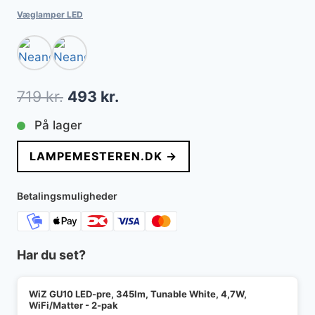
Væglamper LED
Den
Den
719
kr.
493
kr.
oprindelige
aktuelle
På lager
pris
pris
LAMPEMESTEREN.DK →
var:
er:
719 kr..
493 kr..
Betalingsmuligheder
Har du set?
WiZ GU10 LED-pre, 345lm, Tunable White, 4,7W,
WiFi/Matter - 2-pak