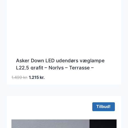
Asker Down LED udendørs væglampe
L22,5 grafit – Norlys – Terrasse –
Aluminium
Den
Den
1.499
kr.
1.215
kr.
oprindelige
aktuelle
pris
pris
var:
er:
1.499 kr..
1.215 kr..
Tilbud!