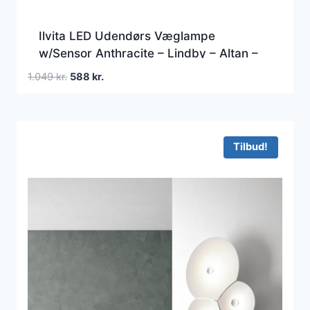
Ilvita LED Udendørs Væglampe
w/Sensor Anthracite – Lindby – Altan –
Moderne – Aluminium – Med én lyskilde
Den
Den
1.049
kr.
588
kr.
oprindelige
aktuelle
pris
pris
var:
er:
1.049 kr..
588 kr..
Tilbud!