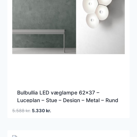
Bulbullia LED væglampe 62×37 –
Luceplan – Stue – Design – Metal – Rund
Den
Den
5.588
kr.
5.330
kr.
oprindelige
aktuelle
pris
pris
var:
er: