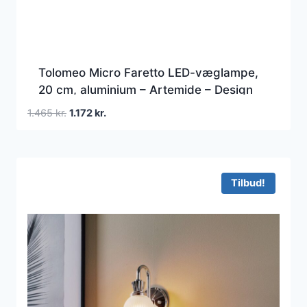
Tolomeo Micro Faretto LED-væglampe,
20 cm, aluminium – Artemide – Design
Den
Den
1.465
kr.
1.172
kr.
oprindelige
aktuelle
pris
pris
var:
er:
1.465 kr..
1.172 kr..
Tilbud!