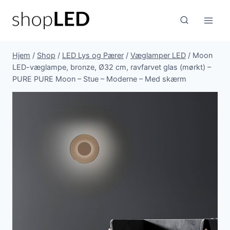
Fortsæt
til
indhold
Hjem
/
Shop
/
LED Lys og Pærer
/
Væglamper LED
/
Moon
LED-væglampe, bronze, Ø32 cm, ravfarvet glas (mørkt) –
PURE PURE Moon – Stue – Moderne – Med skærm