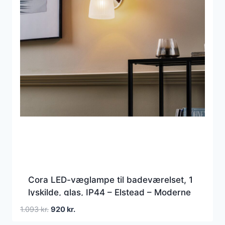
Cora LED-væglampe til badeværelset, 1
lyskilde, glas, IP44 – Elstead – Moderne
– Metal – Med én lyskilde
Den
Den
1.093
kr.
920
kr.
oprindelige
aktuelle