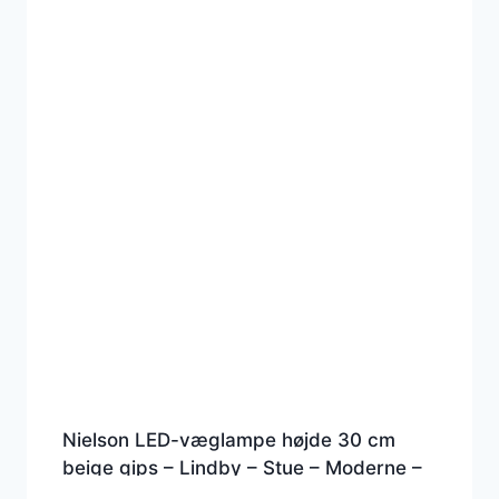
Nielson LED-væglampe højde 30 cm
beige gips – Lindby – Stue – Moderne –
Gips / ler – Med én lyskilde