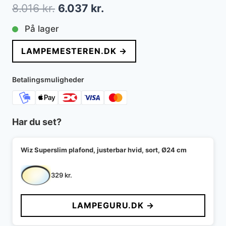
Den
Den
8.016
kr.
6.037
kr.
oprindelige
aktuelle
På lager
pris
pris
LAMPEMESTEREN.DK →
var:
er:
8.016 kr..
6.037 kr..
Betalingsmuligheder
Har du set?
Wiz Superslim plafond, justerbar hvid, sort, Ø24 cm
329
kr.
LAMPEGURU.DK →