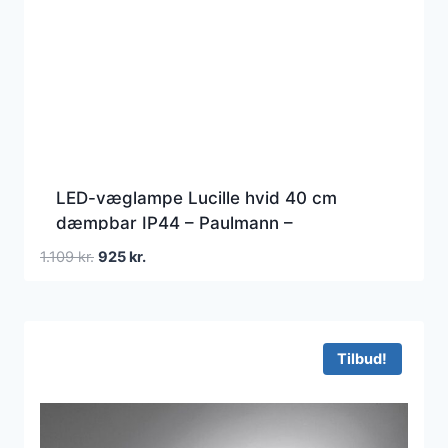
LED-væglampe Lucille hvid 40 cm
dæmpbar IP44 – Paulmann –
Badeværelse – Moderne – Metal – Kantet
Den
Den
1.109
kr.
925
kr.
oprindelige
aktuelle
pris
pris
var:
er:
1.109 kr..
925 kr..
Tilbud!