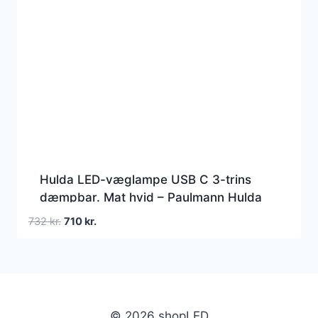
Hulda LED-væglampe USB C 3-trins
dæmpbar. Mat hvid – Paulmann Hulda
USB – Soveværelse – Moderne – Metal –
Den
Den
732
kr.
710
kr.
Med én lyskilde
oprindelige
aktuelle
pris
pris
var:
er:
732 kr..
710 kr..
© 2026 shopLED