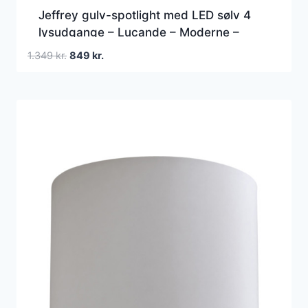
Jeffrey gulv-spotlight med LED sølv 4
lysudgange – Lucande – Moderne –
Metal
Den
Den
1.349
kr.
849
kr.
oprindelige
aktuelle
pris
pris
var:
er:
1.349 kr..
849 kr..