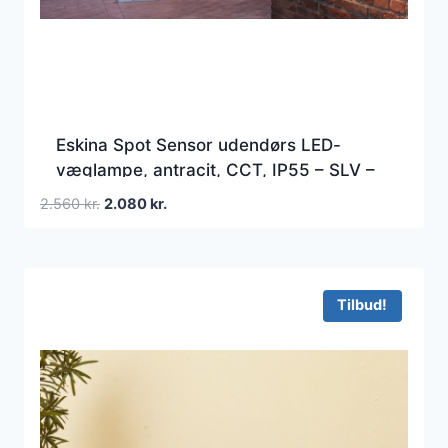
Eskina Spot Sensor udendørs LED-
væglampe, antracit, CCT, IP55 – SLV –
Altan – Moderne – Aluminium – Med én
Den
Den
2.560
kr.
2.080
kr.
lyskilde
oprindelige
aktuelle
pris
pris
var:
er:
2.560 kr..
2.080 kr..
Tilbud!