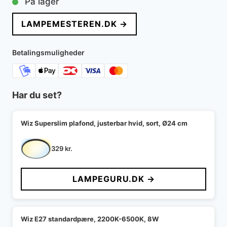
På lager
pris
pris
LAMPEMESTEREN.DK →
var:
er:
519 kr..
407 kr..
Betalingsmuligheder
Har du set?
Wiz Superslim plafond, justerbar hvid, sort, Ø24 cm
329
kr.
LAMPEGURU.DK →
Wiz E27 standardpære, 2200K-6500K, 8W