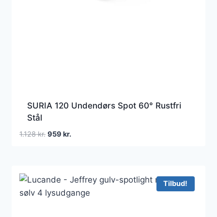
SURIA 120 Undendørs Spot 60° Rustfri
Stål
Den
Den
1.128
kr.
959
kr.
oprindelige
aktuelle
pris
pris
var:
er:
1.128 kr..
959 kr..
Tilbud!