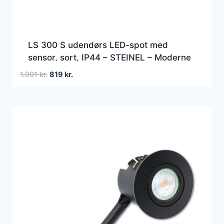
LS 300 S udendørs LED-spot med
sensor, sort, IP44 – STEINEL – Moderne
– Metal – Kantet
Den
Den
1.001
kr.
819
kr.
oprindelige
aktuelle
pris
pris
var:
er:
1.001 kr..
819 kr..