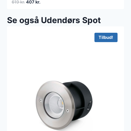
Den
Den
619
kr.
407
kr.
oprindelige
aktuelle
pris
pris
Se også Udendørs Spot
var:
er:
619 kr..
407 kr..
Tilbud!