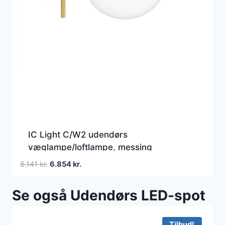
IC Light C/W2 udendørs
væglampe/loftlampe, messing
Den
Den
8.141
kr.
6.854
kr.
oprindelige
aktuelle
pris
pris
Se også Udendørs LED-spot
var:
er:
8.141 kr..
6.854 kr..
Tilbud!