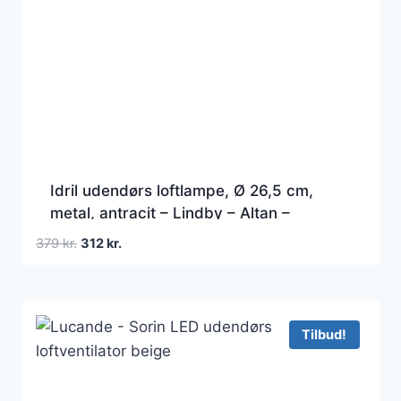
Idril udendørs loftlampe, Ø 26,5 cm,
metal, antracit – Lindby – Altan –
Moderne – Aluminium – Plafond
Den
Den
379
kr.
312
kr.
oprindelige
aktuelle
pris
pris
var:
er:
379 kr..
312 kr..
Tilbud!