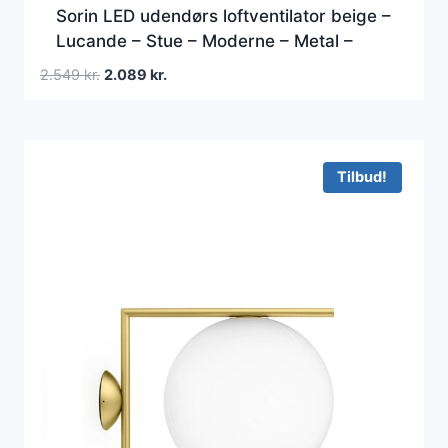
Sorin LED udendørs loftventilator beige –
Lucande – Stue – Moderne – Metal –
Med én lyskilde
Den
Den
2.549
kr.
2.089
kr.
oprindelige
aktuelle
pris
pris
var:
er:
2.549 kr..
2.089 kr..
Tilbud!