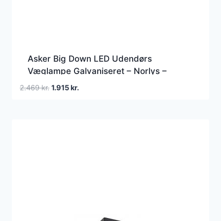
Asker Big Down LED Udendørs
Væglampe Galvaniseret – Norlys –
Terrasse – Aluminium
Den
Den
2.469
kr.
1.915
kr.
oprindelige
aktuelle
pris
pris
var:
er:
2.469 kr..
1.915 kr..