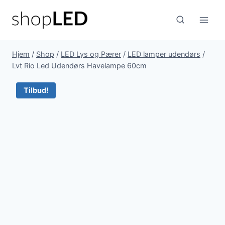
Fortsæt
til
indhold
Hjem
/
Shop
/
LED Lys og Pærer
/
LED lamper udendørs
/
Lvt Rio Led Udendørs Havelampe 60cm
Tilbud!