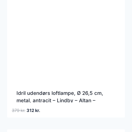
Idril udendørs loftlampe, Ø 26,5 cm,
metal, antracit – Lindby – Altan –
Moderne – Aluminium – Plafond
Den
Den
379
kr.
312
kr.
oprindelige
aktuelle
pris
pris
var:
er: