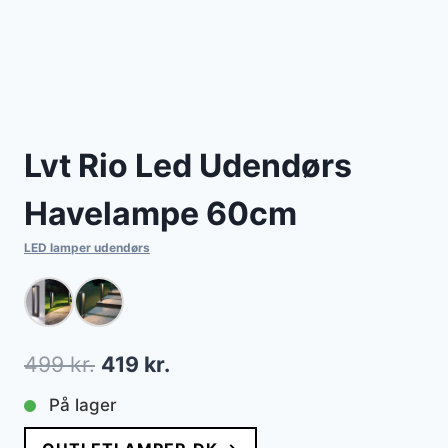
Lvt Rio Led Udendørs
Havelampe 60cm
LED lamper udendørs
Den
Den
499
kr.
419
kr.
oprindelige
aktuelle
På lager
pris
pris