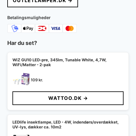
OUTLETLAMPER.DK →
var:
er:
499 kr..
419 kr..
Betalingsmuligheder
Har du set?
WiZ GU10 LED-pre, 345lm, Tunable White, 4,7W,
WiFi/Matter - 2-pak
109
kr.
WATTOO.DK →
LEDlife insektlampe, LED - 4W, indendørs/overdækket,
UV-lys, dækker ca. 10m2