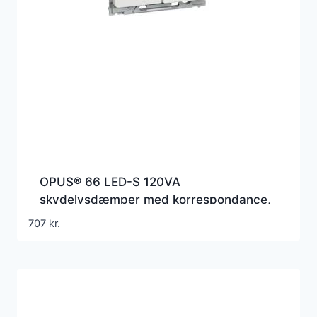
OPUS® 66 LED-S 120VA
skydelysdæmper med korrespondance,
hvid
707
kr.