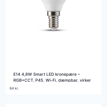
E14 4,8W Smart LED kronepære –
RGB+CCT, P45, Wi-Fi, dæmpbar, virker
med Google Home/Alexa
84
kr.