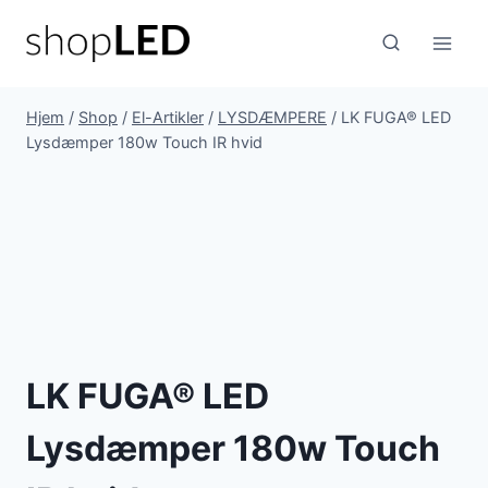
Fortsæt
til
indhold
Hjem
/
Shop
/
El-Artikler
/
LYSDÆMPERE
/
LK FUGA® LED
Lysdæmper 180w Touch IR hvid
LK FUGA® LED
Lysdæmper 180w Touch