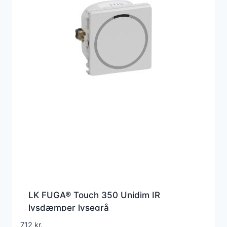
LK FUGA® Touch 350 Unidim IR
lysdæmper lysegrå
712
kr.