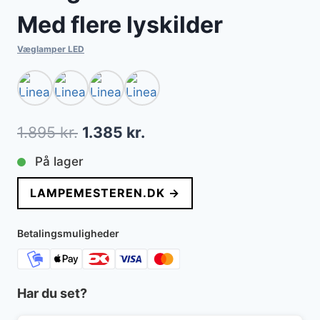
Med flere lyskilder
Væglamper LED
Den
Den
1.895
kr.
1.385
kr.
oprindelige
aktuelle
På lager
pris
pris
LAMPEMESTEREN.DK →
var:
er:
1.895 kr..
1.385 kr..
Betalingsmuligheder
Har du set?