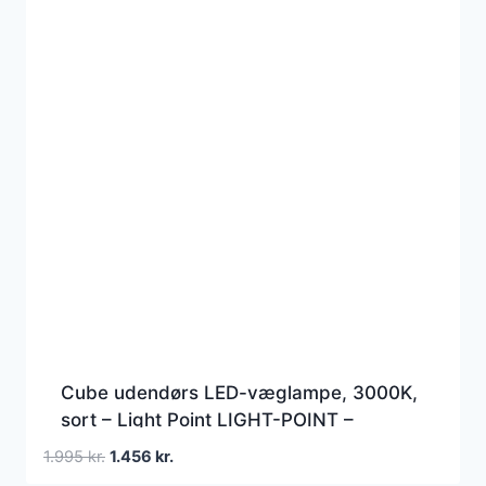
Cube udendørs LED-væglampe, 3000K,
sort – Light Point LIGHT-POINT –
Terrasse – Aluminium
Den
Den
1.995
kr.
1.456
kr.
oprindelige
aktuelle