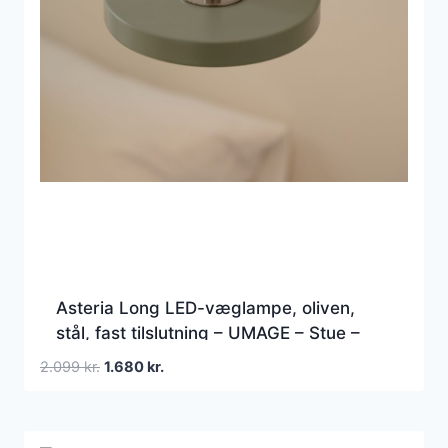
Asteria Long LED-væglampe, oliven,
stål, fast tilslutning – UMAGE – Stue –
Design – Metal – Med én lyskilde
Den
Den
2.099
kr.
1.680
kr.
oprindelige
aktuelle
pris
pris
var:
er: