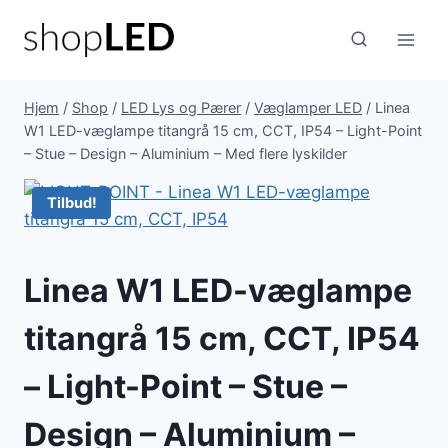
Fortsæt
til
indhold
Hjem
/
Shop
/
LED Lys og Pærer
/
Væglamper LED
/
Linea
W1 LED-væglampe titangrå 15 cm, CCT, IP54 – Light-Point
– Stue – Design – Aluminium – Med flere lyskilder
Tilbud!
Linea W1 LED-væglampe
titangrå 15 cm, CCT, IP54
– Light-Point – Stue –
Design – Aluminium –