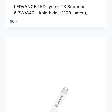
LEDVANCE LED-lysrør T8 Superior,
6,3W/840 – kold hvid, (1100 lumen),
600mm, G5 (Erstatter 18w), EM+230v
60
kr.