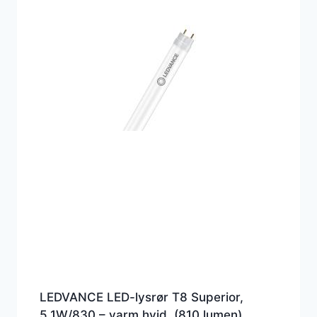
LEDVANCE LED-lysrør T8 Superior,
5,1W/830 – varm hvid, (810 lumen),