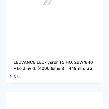
LEDVANCE LED-lysrør T5 HO, 26W/840
– kold hvid, (4000 lumen), 1449mm, G5
(=Erstatter 49w), 230 volt direct wire
143
kr.