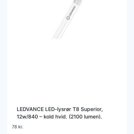
LEDVANCE LED-lysrør T8 Superior,
12w/840 – kold hvid, (2100 lumen),
1200mm, G5 (Erstatter 36w), EM+230v
78
kr.