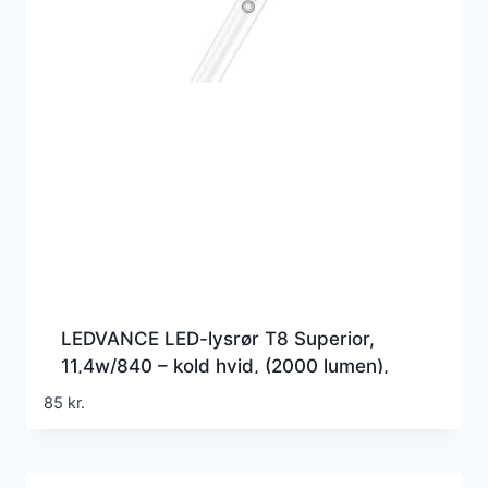
LEDVANCE LED-lysrør T8 Superior,
11,4w/840 – kold hvid, (2000 lumen),
1050mm, (Erstatter 38w), EM+230v
85
kr.