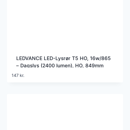
LEDVANCE LED-Lysrør T5 HO, 16w/865
– Dagslys (2400 lumen), HO, 849mm
(=39w), 230v direct wire
147
kr.