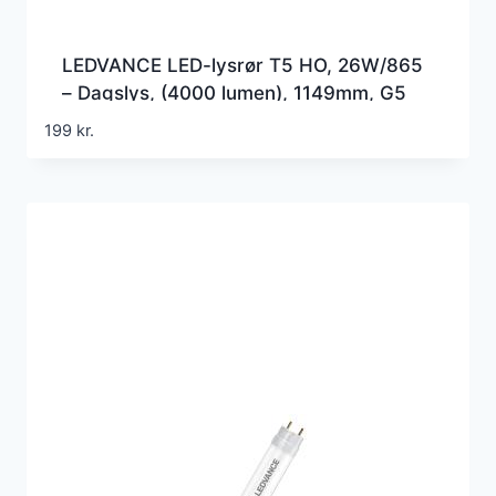
LEDVANCE LED-lysrør T5 HO, 26W/865
– Dagslys, (4000 lumen), 1149mm, G5
(=Erstatter 54w), 230 volt direct wire
199
kr.