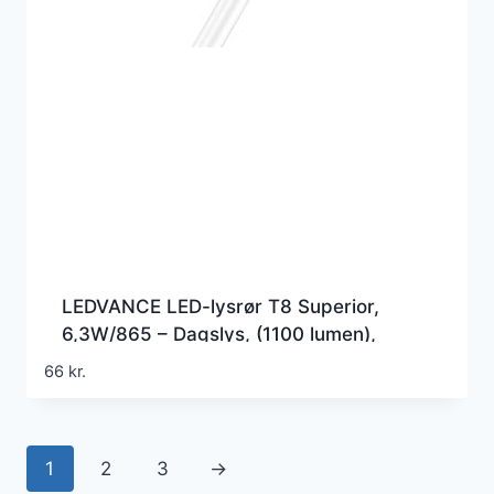
LEDVANCE LED-lysrør T8 Superior,
6,3W/865 – Dagslys, (1100 lumen),
600mm, G5 (Erstatter 18w), EM+230v
66
kr.
1
2
3
→