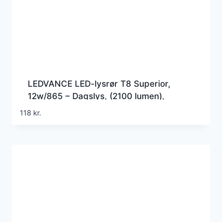
LEDVANCE LED-lysrør T8 Superior,
12w/865 – Dagslys, (2100 lumen),
1200mm, G5 (Erstatter 36w), EM+230v
118
kr.