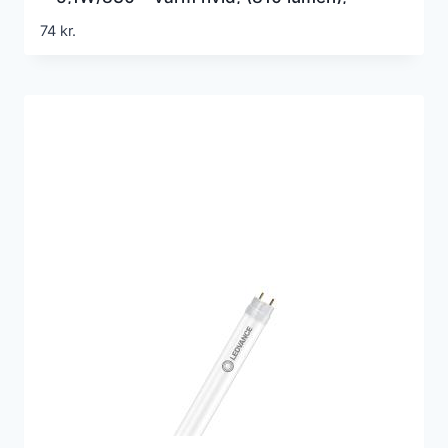
438mm, G5 (Erstatter 15w), EM+230v
74
kr.