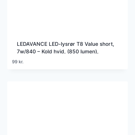
LEDAVANCE LED-lysrør T8 Value short,
7w/840 – Kold hvid, (850 lumen),
517mm, G5 (Erstatter 13w), HF
99
kr.