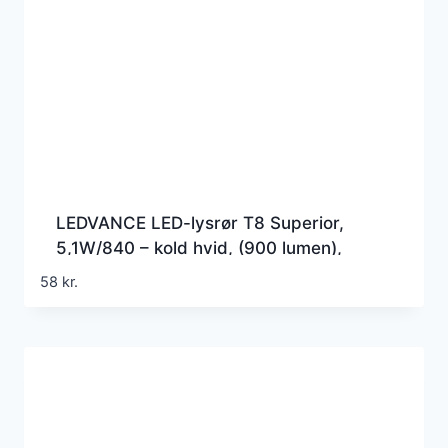
LEDVANCE LED-lysrør T8 Superior,
5,1W/840 – kold hvid, (900 lumen),
438mm, G5 (Erstatter 15w), EM+230v
58
kr.