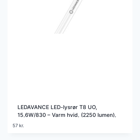
LEDAVANCE LED-lysrør T8 UO,
15,6W/830 – Varm hvid, (2250 lumen),
1200mm, G5 (Erstatter 36w), EM+230v
57
kr.