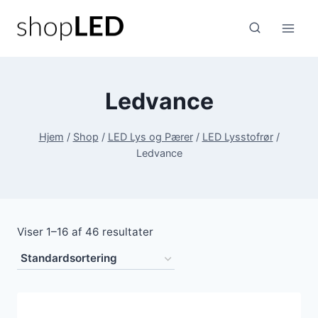
Fortsæt
til
indhold
Ledvance
Hjem
/
Shop
/
LED Lys og Pærer
/
LED Lysstofrør
/
Ledvance
Viser 1–16 af 46 resultater