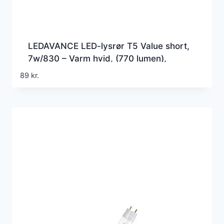
LEDAVANCE LED-lysrør T5 Value short,
7w/830 – Varm hvid, (770 lumen),
517mm, G5 (Erstatter 13w), HF
89
kr.