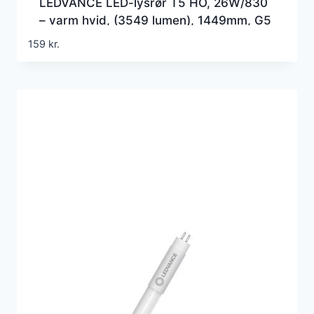
LEDVANCE LED-lysrør T5 HO, 26W/830
– varm hvid, (3549 lumen), 1449mm, G5
(=Erstatter 49w), 230 volt direct wire
159
kr.