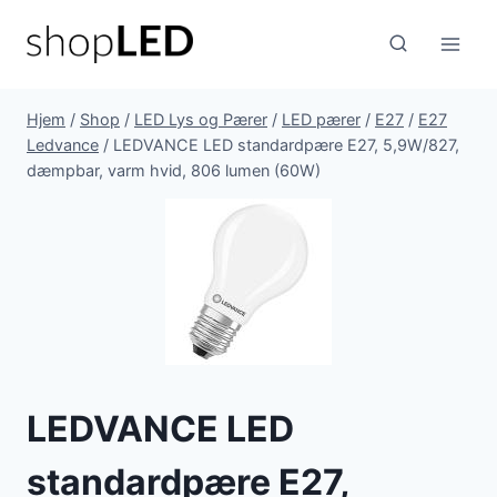
Fortsæt
til
indhold
Hjem
/
Shop
/
LED Lys og Pærer
/
LED pærer
/
E27
/
E27
Ledvance
/
LEDVANCE LED standardpære E27, 5,9W/827,
dæmpbar, varm hvid, 806 lumen (60W)
LEDVANCE LED
standardpære E27,