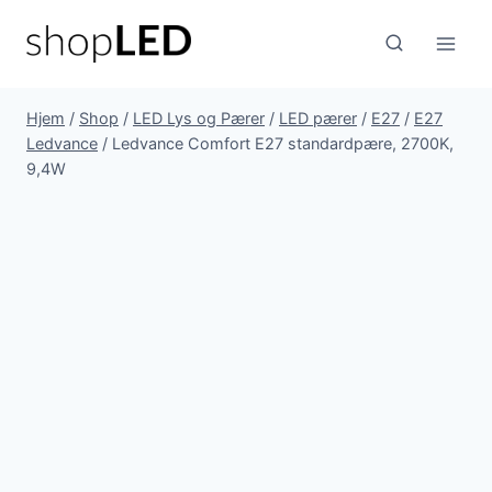
Fortsæt
til
indhold
Hjem
/
Shop
/
LED Lys og Pærer
/
LED pærer
/
E27
/
E27
Ledvance
/
Ledvance Comfort E27 standardpære, 2700K,
9,4W