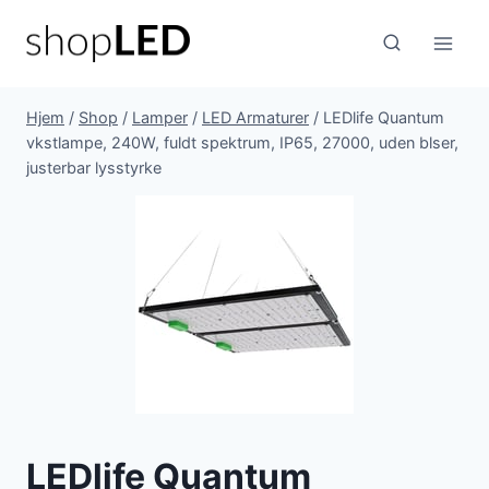
Fortsæt
til
indhold
Hjem
/
Shop
/
Lamper
/
LED Armaturer
/
LEDlife Quantum
vkstlampe, 240W, fuldt spektrum, IP65, 27000, uden blser,
justerbar lysstyrke
LEDlife Quantum