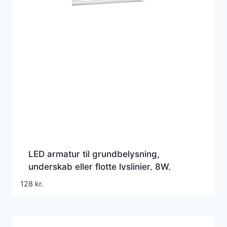
LED armatur til grundbelysning,
underskab eller flotte lyslinier, 8W,
800lm, 4000K, 573 mm, Linear Compact
128
kr.
Switch 600 – Ledvance