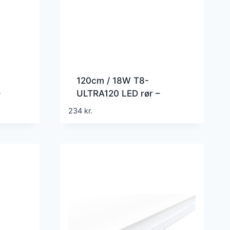
120cm / 18W T8-
–
ULTRA120 LED rør –
atning
160lm/W, Roterbar fatning
234
kr.