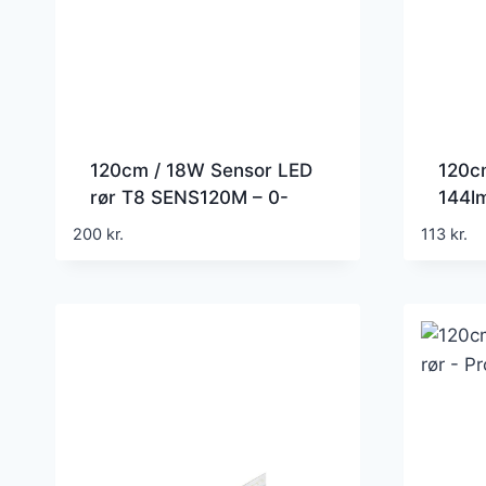
120cm / 18W Sensor LED
120cm
rør T8 SENS120M – 0-
144lm
100%, Mikrobølge sensor
200
kr.
113
kr.