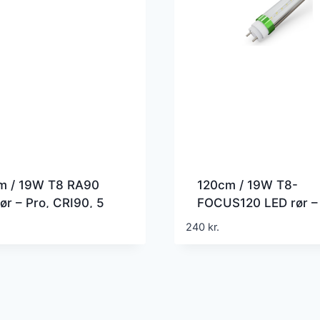
m / 19W T8 RA90
120cm / 19W T8-
ør – Pro, CRI90, 5
FOCUS120 LED rør –
aranti
175lm/W, 60 grader
240
kr.
spredning, Small
spredning