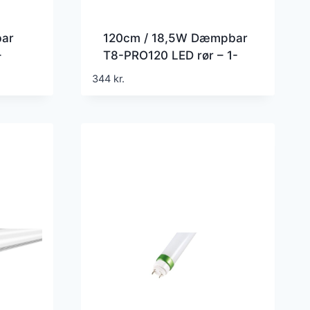
ar
120cm / 18,5W Dæmpbar
–
T8-PRO120 LED rør – 1-
10V dæmpbar
344
kr.