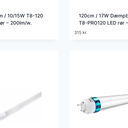
m / 10/15W T8-120
120cm / 17W Dæmpb
ør – 200lm/w,
T8-PRO120 LED rør 
bar fatning, 5 års
Triac dæmpbar
315
kr.
ti