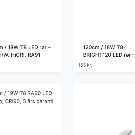
 / 18W T8 LED rør –
120cm / 18W T8-
/W, HiCRI, RA91
BRIGHT120 LED rør 
200lm/W, Roterbar f
165
kr.