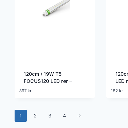
120cm / 19W T5-
120c
FOCUS120 LED rør –
LED r
175lm/W, 60 graders
års g
397
kr.
182
kr.
spredning, Small
spredning
1
2
3
4
→