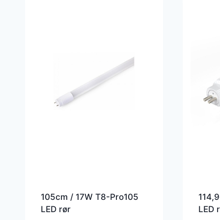
105cm / 17W T8-Pro105
114,
LED rør
LED r