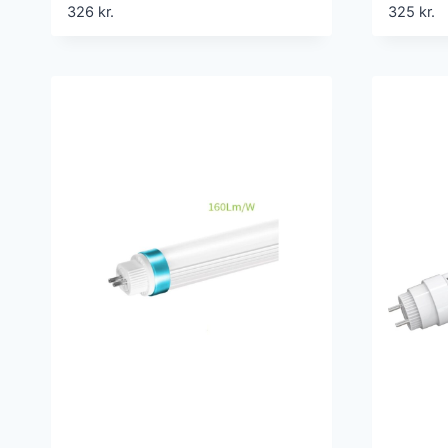
garan
326
kr.
325
kr.