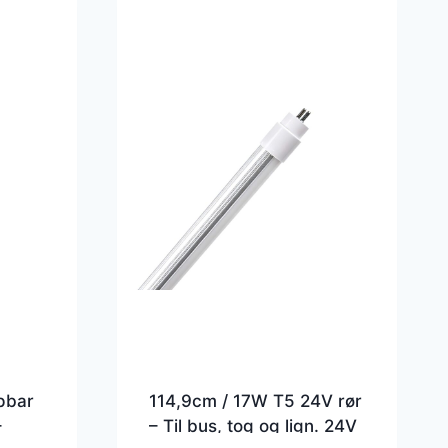
pbar
114,9cm / 17W T5 24V rør
–
– Til bus, tog og lign. 24V