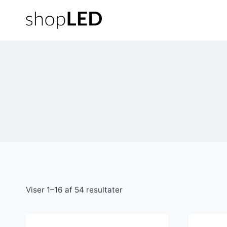
Fortsæt
til
indhold
Viser 1–16 af 54 resultater