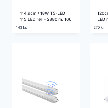
114,9cm / 18W T5-LED
120c
115 LED rør – 2880lm, 160
LED r
lm/w
Roter
143
kr.
270
kr.
garan