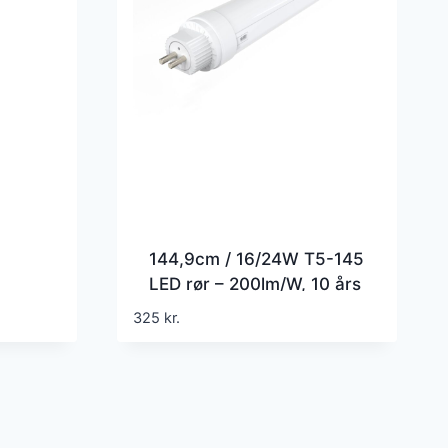
144,9cm / 16/24W T5-145
LED rør – 200lm/W, 10 års
garanti
325
kr.