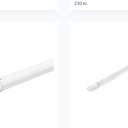
ti
Triac Dæmpbar
230
kr.