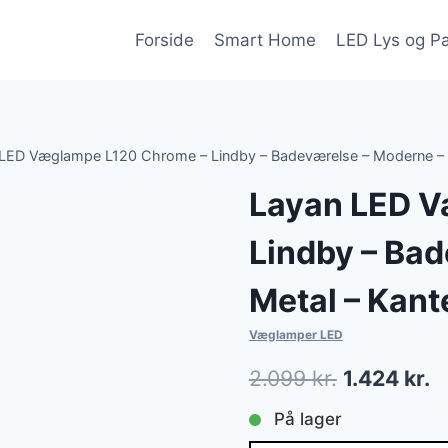
Forside
Smart Home
LED Lys og P
LED Væglampe L120 Chrome – Lindby – Badeværelse – Moderne – M
Layan LED V
Lindby – Ba
Metal – Kant
Væglamper LED
Den
D
2.099
kr.
1.424
kr.
oprindelig
a
På lager
pris
pr