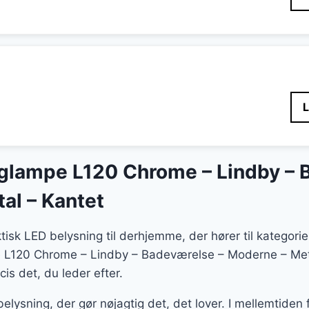
lampe L120 Chrome – Lindby – 
al – Kantet
ktisk LED belysning til derhjemme, der hører til katego
L120 Chrome – Lindby – Badeværelse – Moderne – Meta
cis det, du leder efter.
belysning, der gør nøjagtig det, det lover. I mellemtide