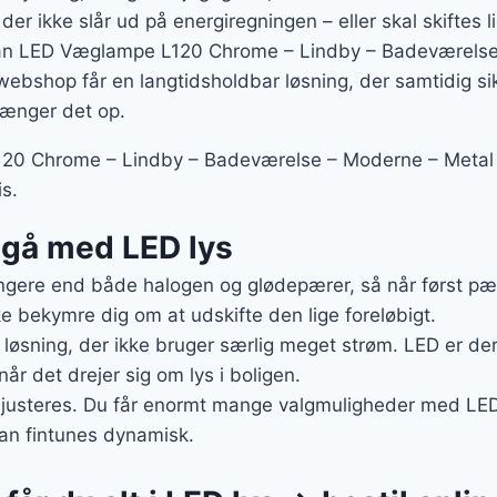
 der ikke slår ud på energiregningen – eller skal skiftes l
an LED Væglampe L120 Chrome – Lindby – Badeværelse
ebshop får en langtidsholdbar løsning, der samtidig si
hænger det op.
0 Chrome – Lindby – Badeværelse – Moderne – Metal – 
is.
t gå med LED lys
gere end både halogen og glødepærer, så når først pære
e bekymre dig om at udskifte den lige foreløbigt.
g løsning, der ikke bruger særlig meget strøm. LED er der
når det drejer sig om lys i boligen.
 justeres. Du får enormt mange valgmuligheder med LED, 
kan fintunes dynamisk.