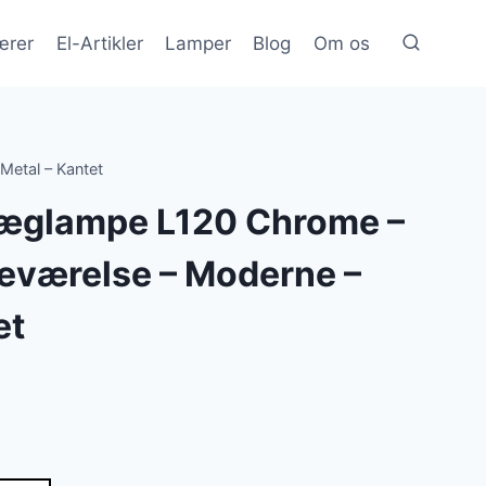
ærer
El-Artikler
Lamper
Blog
Om os
etal – Kantet
æglampe L120 Chrome –
deværelse – Moderne –
et
en
e
ktuelle
is