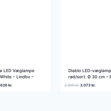
sa LED Væglampe
Diablo LED-væglamp
White – Lindby –
rød/sort, Ø 30 cm – 
– Moderne – Metal –
– Stue – Metal
Den
Den
Den
Den
626
kr.
2.909
kr.
2.073
kr.
t
oprindelige
aktuelle
oprindelige
aktuelle
pris
pris
pris
pris
var:
er:
var:
er:
1.349 kr..
626 kr..
2.909 kr..
2.073 kr..