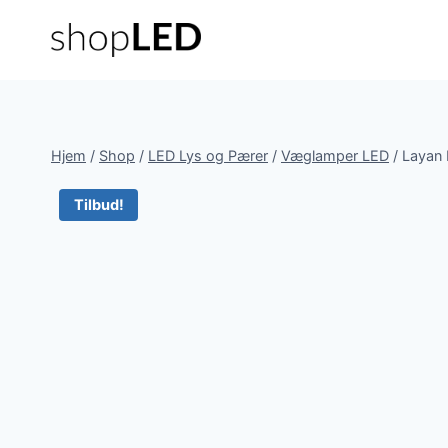
Fortsæt
til
indhold
Hjem
/
Shop
/
LED Lys og Pærer
/
Væglamper LED
/
Layan 
Tilbud!