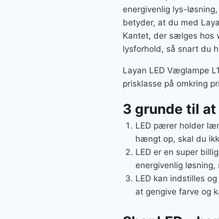
energivenlig lys-løsning,
betyder, at du med Lay
Kantet, der sælges hos w
lysforhold, så snart du 
Layan LED Væglampe L12
prisklasse på omkring pr
3 grunde til a
LED pærer holder læn
hængt op, skal du ikk
LED er en super billi
energivenlig løsning, 
LED kan indstilles og
at gengive farve og 