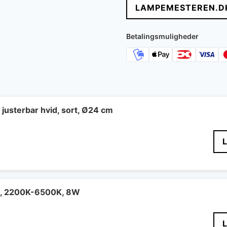
LAMPEMESTEREN.D
var:
er
2.099 kr..
1.
Betalingsmuligheder
 justerbar hvid, sort, Ø24 cm
e, 2200K-6500K, 8W