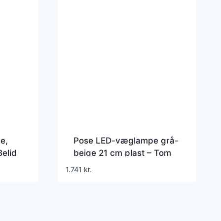
e,
Pose LED-væglampe grå-
Belid
beige 21 cm plast – Tom
Dixon – Stue – Design –
1.741
kr.
Metal – Med én lyskilde