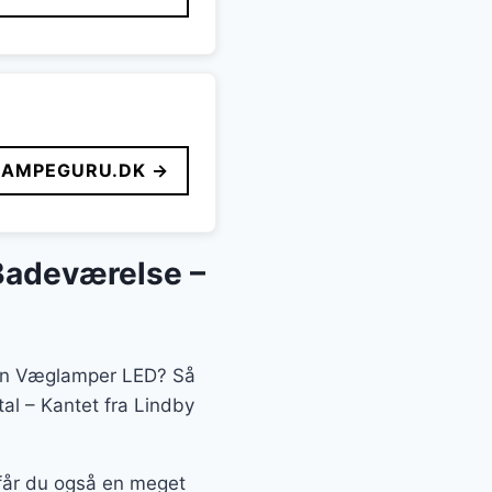
LAMPEGURU.DK →
Badeværelse –
rien Væglamper LED? Så
l – Kantet fra Lindby
n får du også en meget