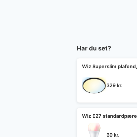
Har du set?
Wiz Superslim plafond,
329
kr.
Wiz E27 standardpær
69
kr.