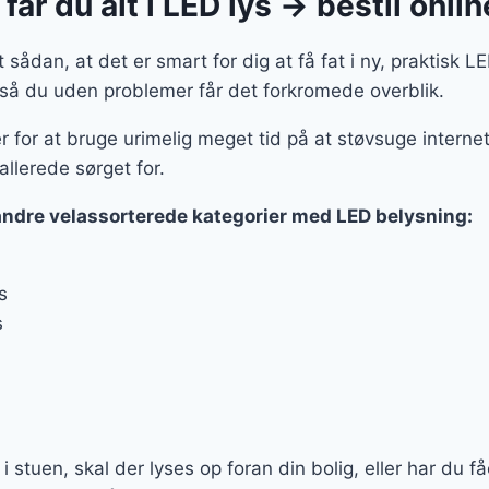
år du alt i LED lys → bestil onlin
sådan, at det er smart for dig at få fat i ny, praktisk LE
 så du uden problemer får det forkromede overblik.
r for at bruge urimelig meget tid på at støvsuge internet
allerede sørget for.
andre velassorterede kategorier med LED belysning:
s
s
 i stuen, skal der lyses op foran din bolig, eller har du f