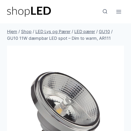
Fortsæt
til
indhold
Hjem
/
Shop
/
LED Lys og Pærer
/
LED pærer
/
GU10
/
GU10 11W dæmpbar LED spot – Dim to warm, AR111