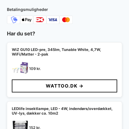
Betalingsmuligheder
Har du set?
WiZ GU10 LED-pre, 345lm, Tunable White, 4,7W,
WiFi/Matter - 2-pak
109
kr.
WATTOO.DK →
LEDlife insektlampe, LED - 4W, indendørs/overdækket,
UV-lys, dækker ca. 10m2
152
kr.