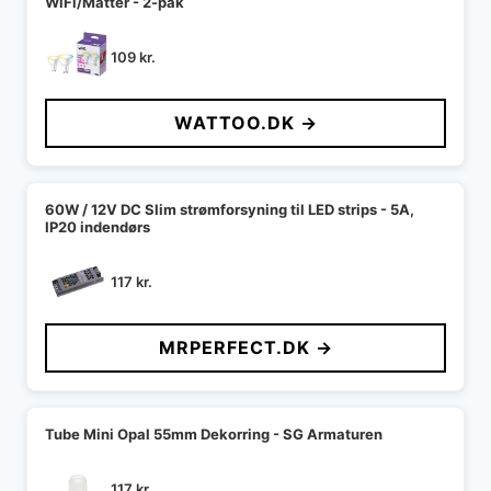
WiFi/Matter - 2-pak
109
kr.
WATTOO.DK →
60W / 12V DC Slim strømforsyning til LED strips - 5A,
IP20 indendørs
117
kr.
MRPERFECT.DK →
Tube Mini Opal 55mm Dekorring - SG Armaturen
117
kr.