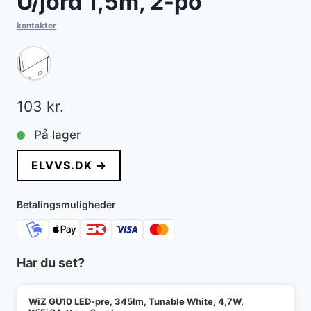
U/jord 1,5m, 2-po
kontakter
103
kr.
På lager
ELVVS.DK →
Betalingsmuligheder
Har du set?
WiZ GU10 LED-pre, 345lm, Tunable White, 4,7W,