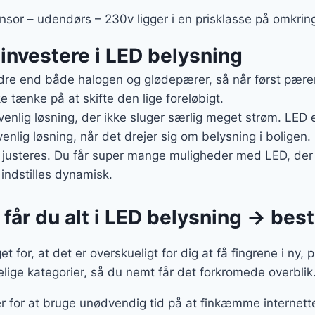
or – udendørs – 230v ligger i en prisklasse på omkring
t investere i LED belysning
re end både halogen og glødepærer, så når først pæren 
e tænke på at skifte den lige foreløbigt.
enlig løsning, der ikke sluger særlig meget strøm. LED 
nlig løsning, når det drejer sig om belysning i boligen.
justeres. Du får super mange muligheder med LED, der e
indstilles dynamisk.
får du alt i LED belysning → besti
 for, at det er overskueligt for dig at få fingrene i ny, 
ige kategorier, så du nemt får det forkromede overblik
er for at bruge unødvendig tid på at finkæmme internettet