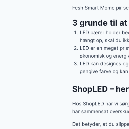
Fesh Smart Mome pir sens
3 grunde til a
LED pærer holder bed
hængt op, skal du ikk
LED er en meget prisv
økonomisk og energive
LED kan designes og 
gengive farve og kan 
ShopLED – her 
Hos ShopLED har vi sørget
har sammensat overskuel
Det betyder, at du slipp