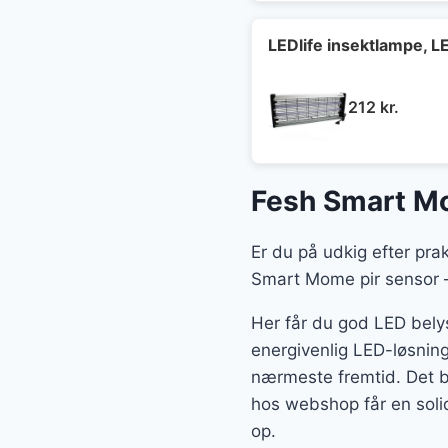
LEDlife insektlampe, 
212
kr.
Fesh Smart Mo
Er du på udkig efter pra
Smart Mome pir sensor – 
Her får du god LED belys
energivenlig LED-løsning
nærmeste fremtid. Det 
hos webshop får en solid
op.