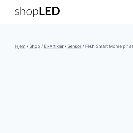
Fortsæt
til
indhold
Hjem
/
Shop
/
El-Artikler
/
Sensor
/
Fesh Smart Mome pir s