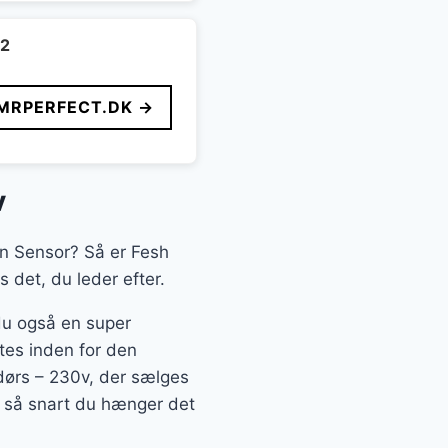
m2
MRPERFECT.DK →
v
ien Sensor? Så er Fesh
 det, du leder efter.
 du også en super
ftes inden for den
ørs – 230v, der sælges
d, så snart du hænger det