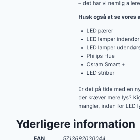
– det har vi nemlig allere
Husk også at se vores 
LED pærer
LED lamper indendør
LED lamper udendør
Philips Hue
Osram Smart +
LED striber
Er det på tide med en ny 
der kræver mere lys? Ki
mangler, inden for LED l
Yderligere information
EAN
5713692030044