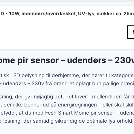
LED - 10W, indendørs/overdækket, UV-lys, dækker ca. 25
me pir sensor – udendørs – 230
ktisk LED belysning til derhjemme, der hører til kategor
udendørs – 230v fra brand et oplagt bud på lige præcis
ning, der gør nøjagtig det, det lover. I mellemtiden får
, der ikke bonner ud på energiregningen – eller skal ski
betyder, at du med Fesh Smart Mome pir sensor – udend
 løsning, der samtidig sikrer dig de optimale lysforhol