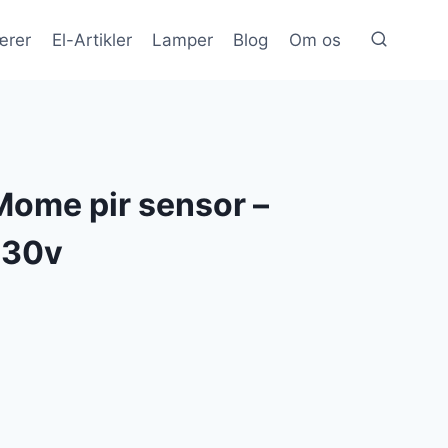
ærer
El-Artikler
Lamper
Blog
Om os
Mome pir sensor –
230v