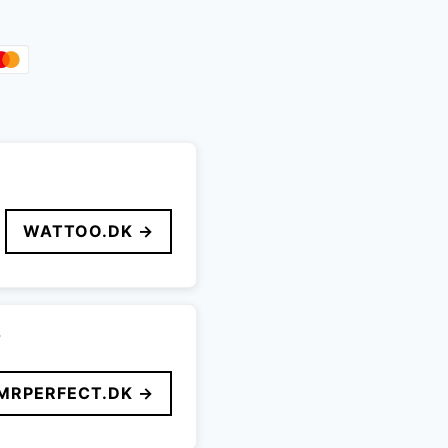
WATTOO.DK →
2
MRPERFECT.DK →