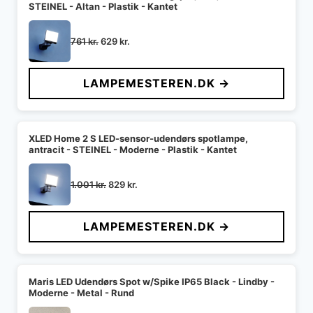
STEINEL - Altan - Plastik - Kantet
Den
Den
761
kr.
629
kr.
oprindelige
aktuelle
pris
pris
LAMPEMESTEREN.DK →
var:
er:
761 kr..
629 kr..
XLED Home 2 S LED-sensor-udendørs spotlampe,
antracit - STEINEL - Moderne - Plastik - Kantet
Den
Den
1.001
kr.
829
kr.
oprindelige
aktuelle
pris
pris
LAMPEMESTEREN.DK →
var:
er:
1.001 kr..
829 kr..
Maris LED Udendørs Spot w/Spike IP65 Black - Lindby -
Moderne - Metal - Rund