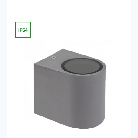
379 kr..
113 kr..