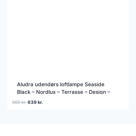
Aludra udendørs loftlampe Seaside
Black – Nordlux – Terrasse – Design –
Aluminium – Rund
Den
Den
900
kr.
639
kr.
oprindelige
aktuelle
pris
pris
var:
er:
900 kr..
639 kr..