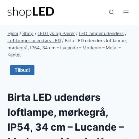
Fortsæt
til
indhold
Hjem
/
Shop
/
LED Lys og Pærer
/
LED lamper udendørs
/
Loftlamper udendørs LED
/
Birta LED udendørs loftlampe,
mørkegrå, IP54, 34 cm – Lucande – Moderne – Metal –
Kantet
Tilbud!
Birta LED udendørs
loftlampe, mørkegrå,
IP54, 34 cm – Lucande –