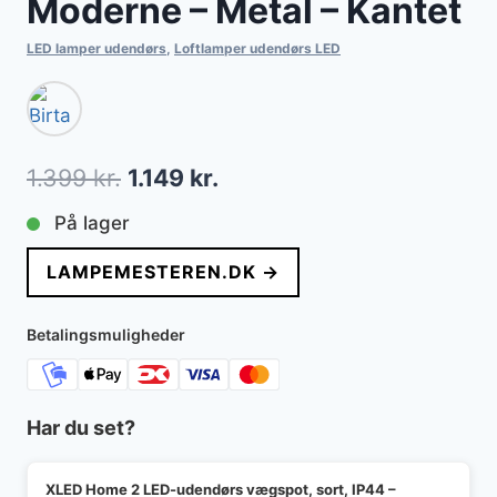
Moderne – Metal – Kantet
LED lamper udendørs
,
Loftlamper udendørs LED
Den
Den
1.399
kr.
1.149
kr.
oprindelige
aktuelle
På lager
pris
pris
LAMPEMESTEREN.DK →
var:
er:
1.399 kr..
1.149 kr..
Betalingsmuligheder
Har du set?
XLED Home 2 LED-udendørs vægspot, sort, IP44 –