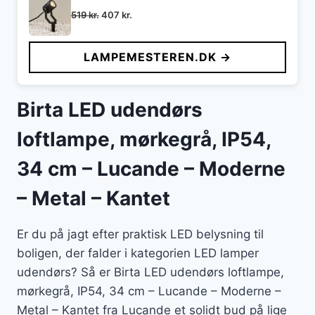
Den
Den
519
kr.
407
kr.
oprindelige
aktuelle
pris
pris
LAMPEMESTEREN.DK →
var:
er:
519 kr..
407 kr..
Birta LED udendørs
loftlampe, mørkegrå, IP54,
34 cm – Lucande – Moderne
– Metal – Kantet
Er du på jagt efter praktisk LED belysning til
boligen, der falder i kategorien LED lamper
udendørs? Så er Birta LED udendørs loftlampe,
mørkegrå, IP54, 34 cm – Lucande – Moderne –
Metal – Kantet fra Lucande et solidt bud på lige