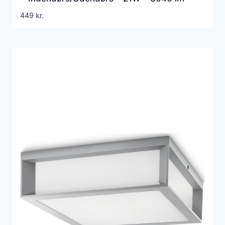
4000K – IP65 – IK10
449
kr.