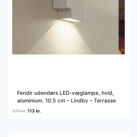
Fendir udendørs LED-væglampe, hvid,
aluminium, 10,5 cm – Lindby – Terrasse
– Moderne – Kantet
Den
Den
379
kr.
113
kr.
oprindelige
aktuelle
pris
pris
var:
er: