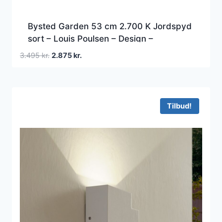
Bysted Garden 53 cm 2.700 K Jordspyd
sort – Louis Poulsen – Design –
Aluminium – Med én lyskilde
Den
Den
3.495
kr.
2.875
kr.
oprindelige
aktuelle
pris
pris
var:
er:
3.495 kr..
2.875 kr..
Tilbud!