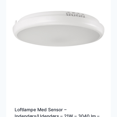
Loftlampe Med Sensor –
Indendørs/Udendørs – 21W – 3040 lm –