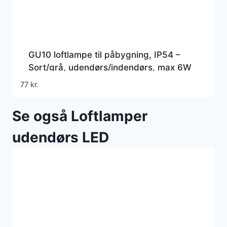
GU10 loftlampe til påbygning, IP54 –
Sort/grå, udendørs/indendørs, max 6W
LED, uden lyskilde
77
kr.
Se også Loftlamper
udendørs LED