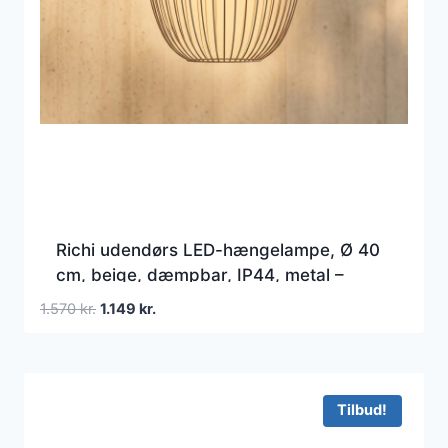
Richi udendørs LED-hængelampe, Ø 40
cm, beige, dæmpbar, IP44, metal –
Lucande – Moderne – Med én lyskilde
Den
Den
1.570
kr.
1.149
kr.
oprindelige
aktuelle
pris
pris
var:
er:
1.570 kr..
1.149 kr..
Tilbud!