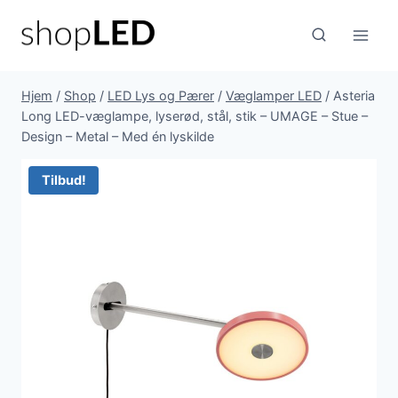
Fortsæt
til
indhold
Hjem
/
Shop
/
LED Lys og Pærer
/
Væglamper LED
/
Asteria
Long LED-væglampe, lyserød, stål, stik – UMAGE – Stue –
Design – Metal – Med én lyskilde
Tilbud!