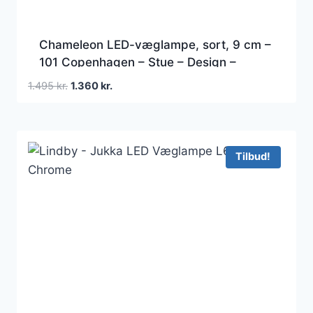
Chameleon LED-væglampe, sort, 9 cm –
101 Copenhagen – Stue – Design –
Aluminium – Med én lyskilde
Den
Den
1.495
kr.
1.360
kr.
oprindelige
aktuelle
pris
pris
var:
er:
1.495 kr..
1.360 kr..
Tilbud!