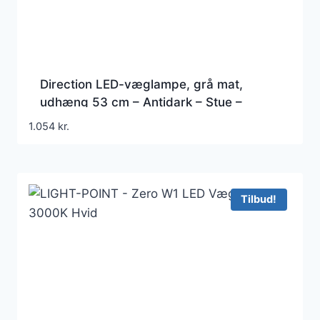
Direction LED-væglampe, grå mat,
udhæng 53 cm – Antidark – Stue –
Moderne – Metal – Med én lyskilde
1.054
kr.
Tilbud!