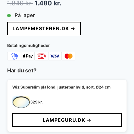
Den
Den
1.849
kr.
1.480
kr.
oprindelige
aktuelle
På lager
pris
pris
LAMPEMESTEREN.DK →
var:
er:
1.849 kr..
1.480 kr..
Betalingsmuligheder
Har du set?
Wiz Superslim plafond, justerbar hvid, sort, Ø24 cm
329
kr.
LAMPEGURU.DK →