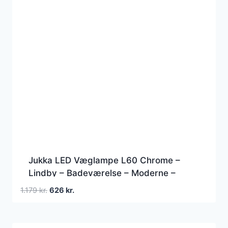
Jukka LED Væglampe L60 Chrome –
Lindby – Badeværelse – Moderne –
Aluminium – Kantet
Den
Den
1.179
kr.
626
kr.
oprindelige
aktuelle
pris
pris
var:
er: