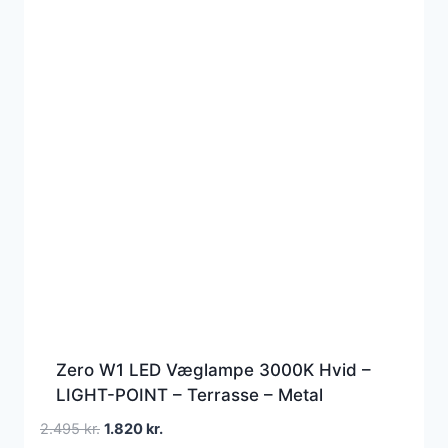
Zero W1 LED Væglampe 3000K Hvid –
LIGHT-POINT – Terrasse – Metal
Den
Den
2.495
kr.
1.820
kr.