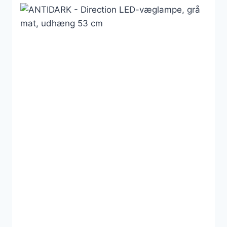
1.179 kr..
626 kr..