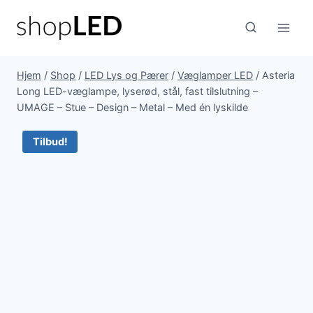
Fortsæt
til
indhold
Hjem
/
Shop
/
LED Lys og Pærer
/
Væglamper LED
/
Asteria
Long LED-væglampe, lyserød, stål, fast tilslutning –
UMAGE – Stue – Design – Metal – Med én lyskilde
Tilbud!