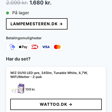
Den
Den
2.099
kr.
1.680
kr.
oprindelige
aktuelle
På lager
pris
pris
LAMPEMESTEREN.DK →
var:
er:
2.099 kr..
1.680 kr..
Betalingsmuligheder
Har du set?
WiZ GU10 LED-pre, 345lm, Tunable White, 4,7W,
WiFi/Matter - 2-pak
109
kr.
WATTOO.DK →