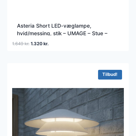
Asteria Short LED-væglampe,
hvid/messing, stik – UMAGE – Stue –
Design – Metal – Med én lyskilde
Den
Den
1.649
kr.
1.320
kr.
oprindelige
aktuelle
pris
pris
var:
er:
1.649 kr..
1.320 kr..
Tilbud!