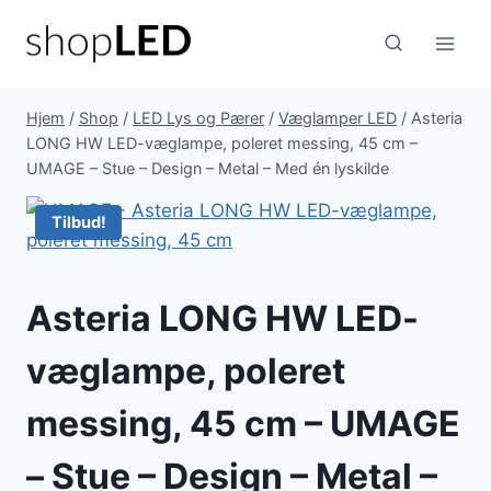
Fortsæt
til
indhold
Hjem
/
Shop
/
LED Lys og Pærer
/
Væglamper LED
/
Asteria
LONG HW LED-væglampe, poleret messing, 45 cm –
UMAGE – Stue – Design – Metal – Med én lyskilde
Tilbud!
Asteria LONG HW LED-
væglampe, poleret
messing, 45 cm – UMAGE
– Stue – Design – Metal –