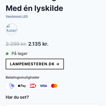
Med én lyskilde
Væglamper LED
Den
Den
2.299
kr.
2.135
kr.
oprindelige
aktuelle
På lager
pris
pris
LAMPEMESTEREN.DK →
var:
er:
2.299 kr..
2.135 kr..
Betalingsmuligheder
Har du set?