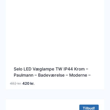
Selo LED Væglampe TW IP44 Krom –
Paulmann – Badeværelse – Moderne –
Metal – Kantet
Den
Den
482
kr.
420
kr.
oprindelige
aktuelle
pris
pris
var:
er:
482 kr..
420 kr..
Tilbud!