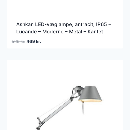
Ashkan LED-væglampe, antracit, IP65 –
Lucande – Moderne – Metal – Kantet
Den
Den
569
kr.
469
kr.
oprindelige
aktuelle
pris
pris
var:
er:
569 kr..
469 kr..