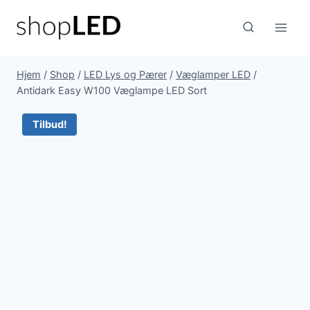
Fortsæt
til
indhold
Hjem
/
Shop
/
LED Lys og Pærer
/
Væglamper LED
/
Antidark Easy W100 Væglampe LED Sort
Tilbud!