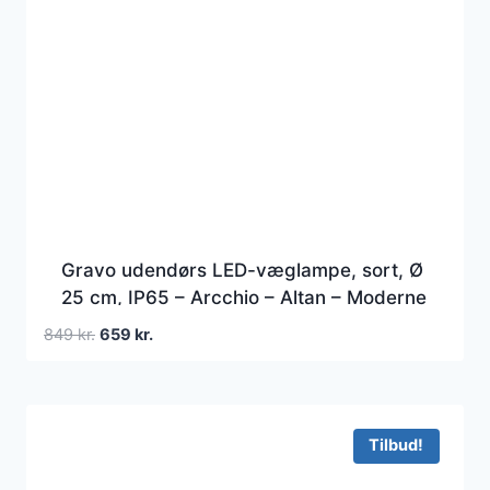
Gravo udendørs LED-væglampe, sort, Ø
25 cm, IP65 – Arcchio – Altan – Moderne
– Metal – Rund
Den
Den
849
kr.
659
kr.
oprindelige
aktuelle
pris
pris
var:
er:
849 kr..
659 kr..
Tilbud!