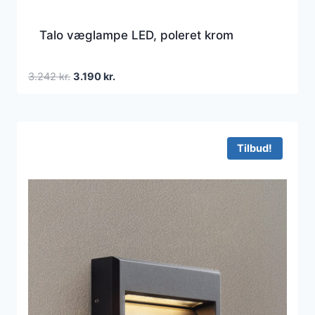
Talo væglampe LED, poleret krom
Den
Den
3.242
kr.
3.190
kr.
oprindelige
aktuelle
pris
pris
var:
er:
3.242 kr..
3.190 kr..
Tilbud!