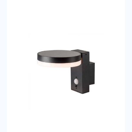
759 kr..
379 kr..