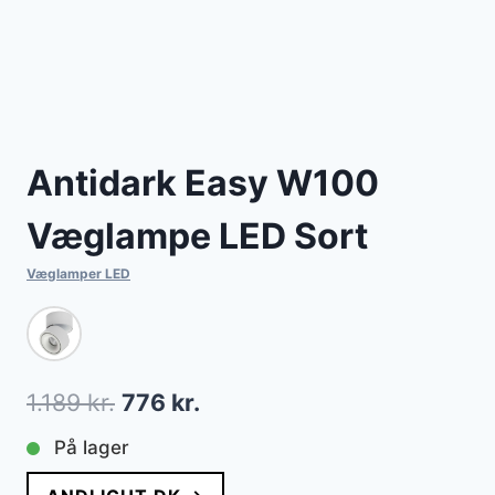
Antidark Easy W100
Væglampe LED Sort
Væglamper LED
Den
Den
1.189
kr.
776
kr.
oprindelige
aktuelle
På lager
pris
pris