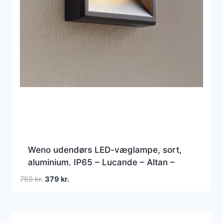
Weno udendørs LED-væglampe, sort,
aluminium, IP65 – Lucande – Altan –
Moderne – Plafond
Den
Den
759
kr.
379
kr.
oprindelige
aktuelle
pris
pris
var:
er: