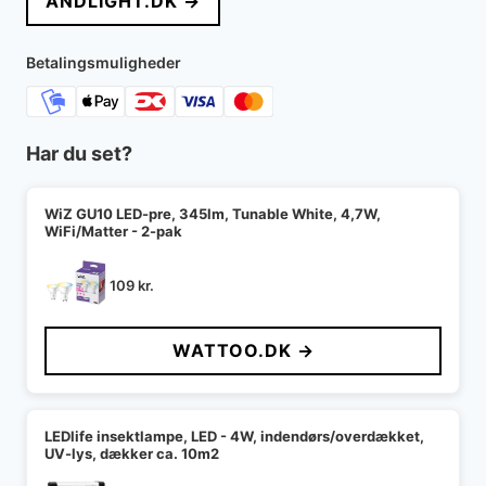
ANDLIGHT.DK →
var:
er:
1.189 kr..
776 kr..
Betalingsmuligheder
Har du set?
WiZ GU10 LED-pre, 345lm, Tunable White, 4,7W,
WiFi/Matter - 2-pak
109
kr.
WATTOO.DK →
LEDlife insektlampe, LED - 4W, indendørs/overdækket,
UV-lys, dækker ca. 10m2