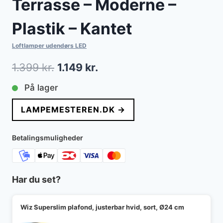
Terrasse – Moderne –
Plastik – Kantet
Loftlamper udendørs LED
Den
Den
1.399
kr.
1.149
kr.
oprindelige
aktuelle
På lager
pris
pris
LAMPEMESTEREN.DK →
var:
er:
1.399 kr..
1.149 kr..
Betalingsmuligheder
Har du set?
Wiz Superslim plafond, justerbar hvid, sort, Ø24 cm