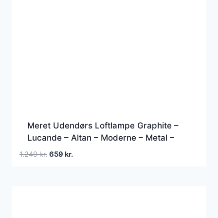
Meret Udendørs Loftlampe Graphite –
Lucande – Altan – Moderne – Metal –
Rund
Den
Den
1.249
kr.
659
kr.
oprindelige
aktuelle
pris
pris
var:
er:
1.249 kr..
659 kr..