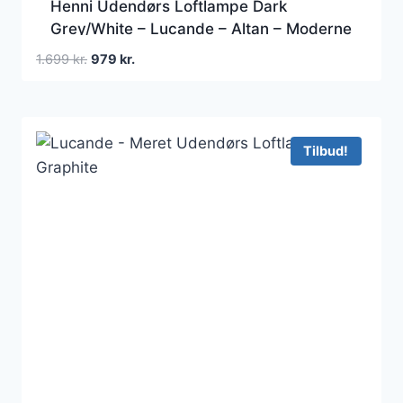
Henni Udendørs Loftlampe Dark
Grey/White – Lucande – Altan – Moderne
– Aluminium – Kantet
Den
Den
1.699
kr.
979
kr.
oprindelige
aktuelle
pris
pris
var:
er:
1.699 kr..
979 kr..
Tilbud!