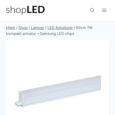
Fortsæt
til
indhold
Hjem
/
Shop
/
Lamper
/
LED Armaturer
/
60cm 7W
kompakt armatur – Samsung LED chips