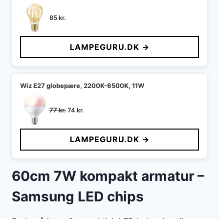
85
kr.
LAMPEGURU.DK →
Wiz E27 globepære, 2200K-6500K, 11W
Den
Den
77
kr.
74
kr.
oprindelige
aktuelle
pris
pris
LAMPEGURU.DK →
var:
er:
77 kr..
74 kr..
60cm 7W kompakt armatur –
Samsung LED chips