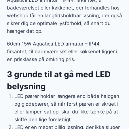
Aquatica LED armatur – IP44, firkantet, til
badeværelset eller køkkenet, der forhandles hos
webshop får en langtidsholdbar løsning, der også
sikrer dig de optimale lysforhold, så snart du
hænger det op.
60cm 15W Aquatica LED armatur – IP44,
firkantet, til badeværelset eller køkkenet ligger i
en prisklasse på omkring pris.
3 grunde til at gå med LED
belysning
LED pærer holder længere end både halogen
og glødepærer, så når først pæren er skruet i
eller lampen sat op, skal du ikke tænke på at
skifte den lige foreløbigt.
LED er en meget billig løsning, der ikke sluger