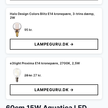
Halo Design Colors Blitz E14 kronepære, 3-trins dæmp,
2W
95
kr.
LAMPEGURU.DK →
e3light Proxima E14 kronepære, 2700K, 2,5W
Den
Den
28
kr.
27
kr.
oprindelige
aktuelle
pris
pris
LAMPEGURU.DK →
var:
er:
28 kr..
27 kr..
60cm 15W Aquatica LED