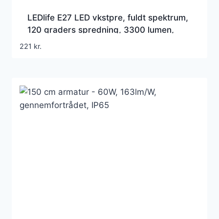
LEDlife E27 LED vkstpre, fuldt spektrum,
120 graders spredning, 3300 lumen,
230V, 28W, 28W
221
kr.