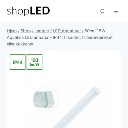
Fortsæt
til
indhold
Hjem
/
Shop
/
Lamper
/
LED Armaturer
/
60cm 15W
Aquatica LED armatur – IP44, firkantet, til badeværelset
eller køkkenet