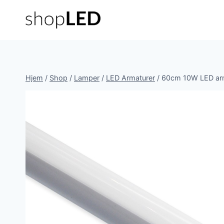
Fortsæt
til
indhold
Hjem
/
Shop
/
Lamper
/
LED Armaturer
/
60cm 10W LED arm