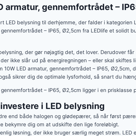
armatur, gennemfortrådet – IP
rt LED belysning til derhjemme, der falder i kategorien
ennemfortrådet – IP65, Ø2,5cm fra LEDlife et solidt bu
belysning, der gør nøjagtig det, det lover. Derudover få
 der ikke slår ud på energiregningen – eller skal skiftes l
m 10W LED armatur, gennemfortrådet – IP65, Ø2,5cm, 
r også sikrer dig de optimale lysforhold, så snart du hæn
ennemfortrådet – IP65, Ø2,5cm ligger i en prisklasse p
t investere i LED belysning
re end både halogen og glødepærer, så når først pæren 
e bekymre dig om at udskifte den lige foreløbigt.
enlig løsning, der ikke bruger særlig meget strøm. LED 