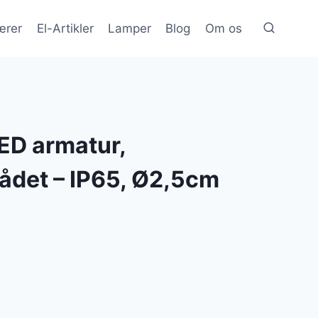
ærer
El-Artikler
Lamper
Blog
Om os
D armatur,
ådet – IP65, Ø2,5cm