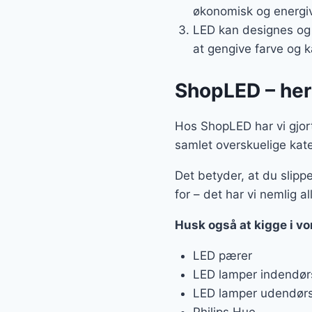
økonomisk og energive
LED kan designes og 
at gengive farve og k
ShopLED – her 
Hos ShopLED har vi gjort
samlet overskuelige kate
Det betyder, at du slippe
for – det har vi nemlig al
Husk også at kigge i vo
LED pærer
LED lamper indendør
LED lamper udendør