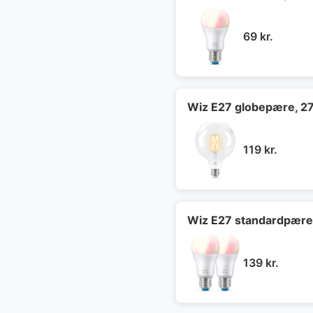
69
kr.
Wiz E27 globepære, 2
119
kr.
Wiz E27 standardpære
139
kr.