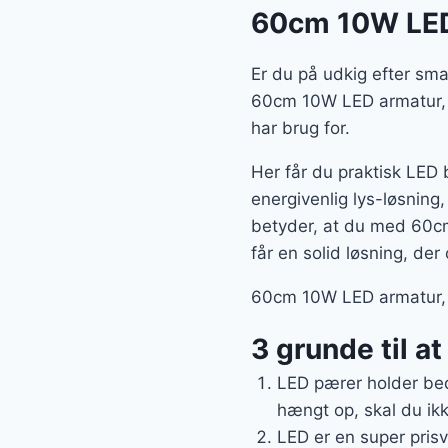
60cm 10W LED 
Er du på udkig efter sma
60cm 10W LED armatur, g
har brug for.
Her får du praktisk LED 
energivenlig lys-løsning,
betyder, at du med 60c
får en solid løsning, de
60cm 10W LED armatur, g
3 grunde til a
LED pærer holder bed
hængt op, skal du ikk
LED er en super prisv