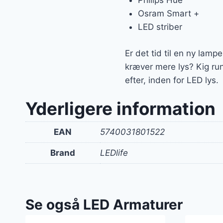
Philips Hue
Osram Smart +
LED striber
Er det tid til en ny lamp
kræver mere lys? Kig ru
efter, inden for LED lys.
Yderligere information
EAN
5740031801522
Brand
LEDlife
Se også LED Armaturer