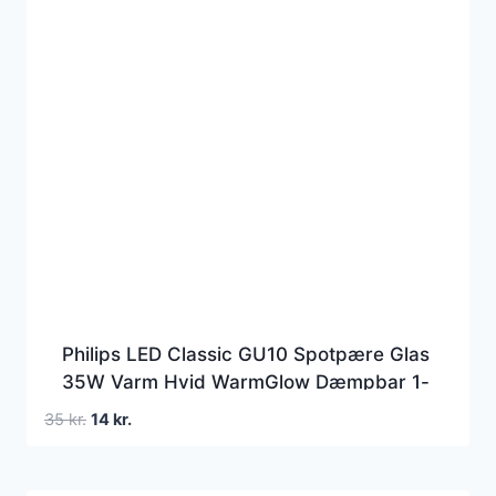
Philips LED Classic GU10 Spotpære Glas
35W Varm Hvid WarmGlow Dæmpbar 1-
pak
Den
Den
35
kr.
14
kr.
oprindelige
aktuelle
pris
pris
var:
er: