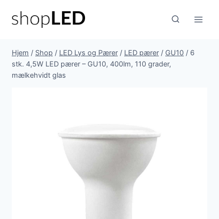
Fortsæt
til
indhold
Hjem
/
Shop
/
LED Lys og Pærer
/
LED pærer
/
GU10
/
6
stk. 4,5W LED pærer – GU10, 400lm, 110 grader,
mælkehvidt glas