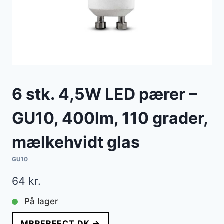
6 stk. 4,5W LED pærer –
GU10, 400lm, 110 grader,
mælkehvidt glas
GU10
64
kr.
På lager
MRPERFECT.DK →