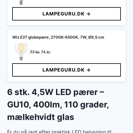
oprindelige
aktuelle
pris
pris
LAMPEGURU.DK →
var:
er:
77 kr..
74 kr..
Wiz E27 globepære, 2700K-6500K, 7W, Ø9,5 cm
Den
Den
77
kr.
74
kr.
oprindelige
aktuelle
pris
pris
LAMPEGURU.DK →
var:
er:
77 kr..
74 kr..
6 stk. 4,5W LED pærer –
GU10, 400lm, 110 grader,
mælkehvidt glas
Er du på jagt efter praktisk LED belysning til