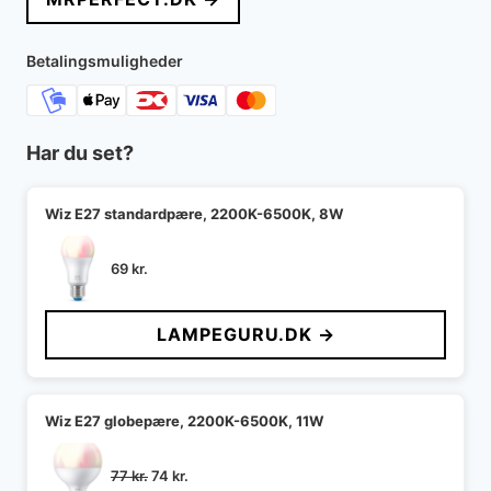
Betalingsmuligheder
Har du set?
Wiz E27 standardpære, 2200K-6500K, 8W
69
kr.
LAMPEGURU.DK →
Wiz E27 globepære, 2200K-6500K, 11W
Den
Den
77
kr.
74
kr.