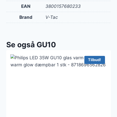
EAN
3800157680233
Brand
V-Tac
Se også GU10
Tilbud!