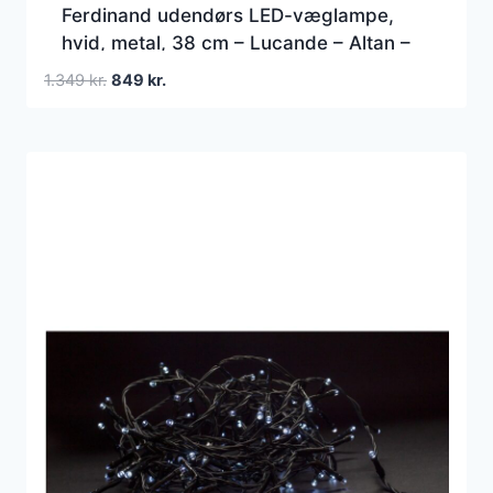
Ferdinand udendørs LED-væglampe,
hvid, metal, 38 cm – Lucande – Altan –
Moderne – Aluminium – Med én lyskilde
Den
Den
1.349
kr.
849
kr.
oprindelige
aktuelle
pris
pris
var:
er:
1.349 kr..
849 kr..