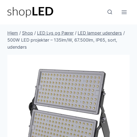
Fortsæt
til
indhold
Hjem
/
Shop
/
LED Lys og Pærer
/
LED lamper udendørs
/
500W LED projektør – 135lm/W, 67.500lm, IP65, sort,
udendørs