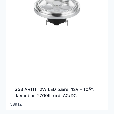
G53 AR111 12W LED pære, 12V – 10Â°,
dæmpbar, 2700K, grå, AC/DC
539
kr.