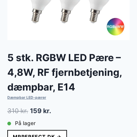
5 stk. RGBW LED Pære –
4,8W, RF fjernbetjening,
dæmpbar, E14
Dæmpbar LED-pærer
Den
Den
310
kr.
159
kr.
oprindelige
aktuelle
På lager
pris
pris
MRPERFECT.DK →