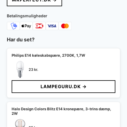
var:
er:
310 kr..
159 kr..
Betalingsmuligheder
Har du set?
Philips E14 køleskabspære, 2700K, 1,7W
23
kr.
LAMPEGURU.DK →
Halo Design Colors Blitz E14 kronepære, 3-trins dæmp,
2W