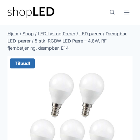
Fortsæt
til
indhold
Hjem
/
Shop
/
LED Lys og Pærer
/
LED pærer
/
Dæmpbar
LED-pærer
/
5 stk. RGBW LED Pære – 4,8W, RF
fjernbetjening, dæmpbar, E14
Tilbud!