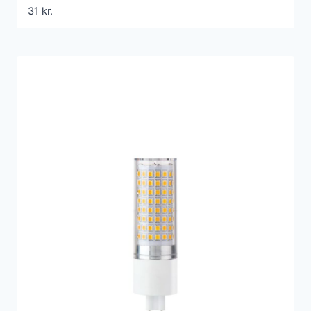
31
kr.