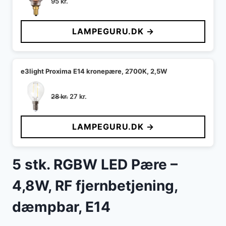
95
kr.
LAMPEGURU.DK →
e3light Proxima E14 kronepære, 2700K, 2,5W
Den
Den
28
kr.
27
kr.
oprindelige
aktuelle
pris
pris
LAMPEGURU.DK →
var:
er:
28 kr..
27 kr..
5 stk. RGBW LED Pære –
4,8W, RF fjernbetjening,
dæmpbar, E14