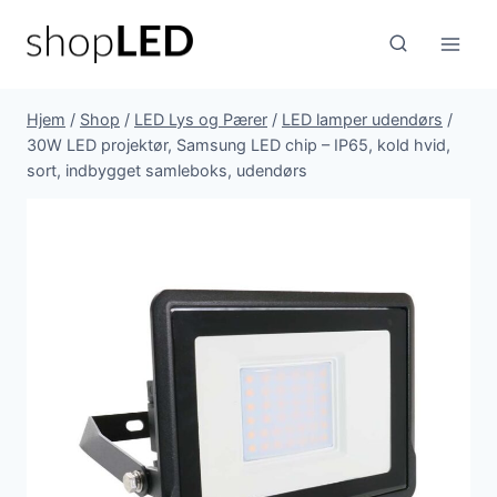
Fortsæt
til
indhold
Hjem
/
Shop
/
LED Lys og Pærer
/
LED lamper udendørs
/
30W LED projektør, Samsung LED chip – IP65, kold hvid,
sort, indbygget samleboks, udendørs