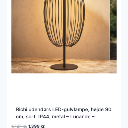
Richi udendørs LED-gulvlampe, højde 90
cm, sort, IP44, metal – Lucande –
Moderne – Med én lyskilde
Den
Den
1.727
kr.
1.399
kr.