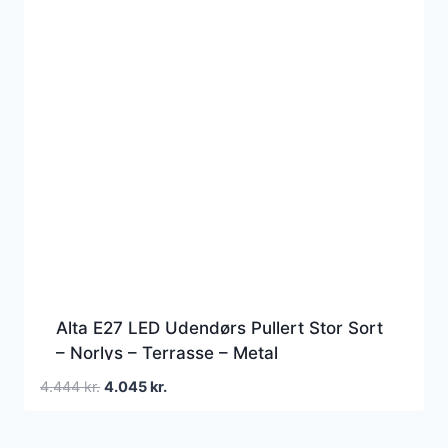
Alta E27 LED Udendørs Pullert Stor Sort
– Norlys – Terrasse – Metal
Den
Den
4.444
kr.
4.045
kr.
oprindelige
aktuelle
pris
pris