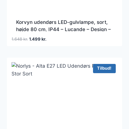
Korvyn udendørs LED-gulvlampe, sort,
højde 80 cm, IP44 – Lucande – Design –
Metal – Med én lyskilde
Den
Den
1.648
kr.
1.499
kr.
oprindelige
aktuelle
pris
pris
var:
er:
1.648 kr..
1.499 kr..
Tilbud!