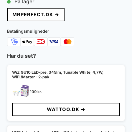
På lager
MRPERFECT.DK →
Betalingsmuligheder
Har du set?
WiZ GU10 LED-pre, 345lm, Tunable White, 4,7W,
WiFi/Matter - 2-pak
109
kr.
WATTOO.DK →