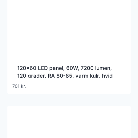
120×60 LED panel, 60W, 7200 lumen,
120 grader, RA 80-85, varm kulr, hvid
kant, Ikke dmpbar
701
kr.