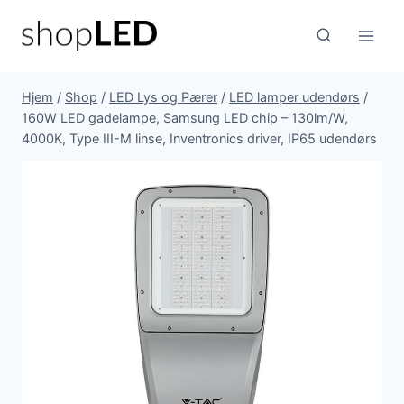
Fortsæt
til
indhold
Hjem
/
Shop
/
LED Lys og Pærer
/
LED lamper udendørs
/
160W LED gadelampe, Samsung LED chip – 130lm/W,
4000K, Type III-M linse, Inventronics driver, IP65 udendørs