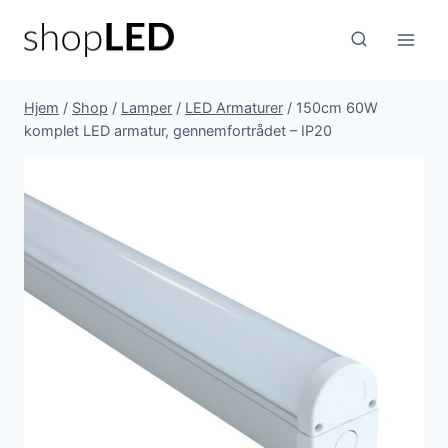
Fortsæt
til
indhold
Hjem
/
Shop
/
Lamper
/
LED Armaturer
/
150cm 60W
komplet LED armatur, gennemfortrådet – IP20