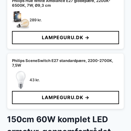
Philips Hue White Ambiance E27 globepære, 2200K-
6500K, 7W, Ø9,3 cm
289
kr.
LAMPEGURU.DK →
Philips SceneSwitch E27 standardpære, 2200-2700K,
7,5W
43
kr.
LAMPEGURU.DK →
150cm 60W komplet LED