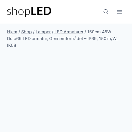
Fortsæt
til
indhold
Hjem
/
Shop
/
Lamper
/
LED Armaturer
/
150cm 45W
Dura69 LED armatur, Gennemfortrådet – IP69, 150lm/W,
IK08