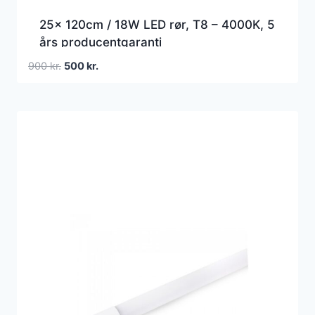
25x 120cm / 18W LED rør, T8 – 4000K, 5
års producentgaranti
Den
Den
900
kr.
500
kr.
oprindelige
aktuelle
pris
pris
var:
er:
900 kr..
500 kr..