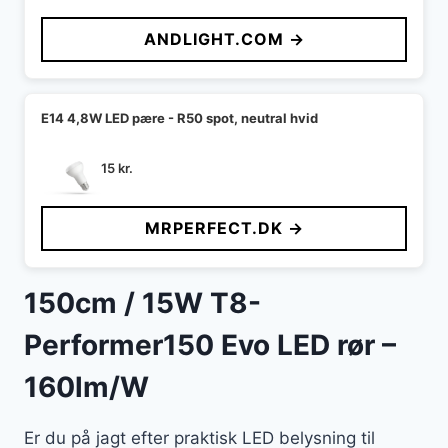
pris
pris
ANDLIGHT.COM →
var:
er:
39 kr..
29 kr..
E14 4,8W LED pære - R50 spot, neutral hvid
15
kr.
MRPERFECT.DK →
150cm / 15W T8-
Performer150 Evo LED rør –
160lm/W
Er du på jagt efter praktisk LED belysning til