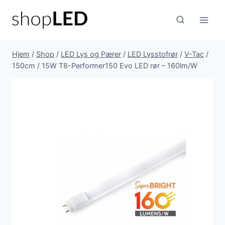
Fortsæt
til
indhold
Hjem
/
Shop
/
LED Lys og Pærer
/
LED Lysstofrør
/
V-Tac
/
150cm / 15W T8-Performer150 Evo LED rør – 160lm/W