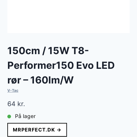
150cm / 15W T8-
Performer150 Evo LED
rør – 160lm/W
V-Tac
64
kr.
På lager
MRPERFECT.DK →