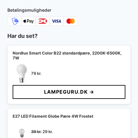
Betalingsmuligheder
Har du set?
Nordlux Smart Color B22 standardpære, 2200K-6500K,
7W
79
kr.
LAMPEGURU.DK →
E27 LED Filament Globe Pære 4W Frostet
Den
Den
39
kr.
29
kr.
oprindelige
aktuelle